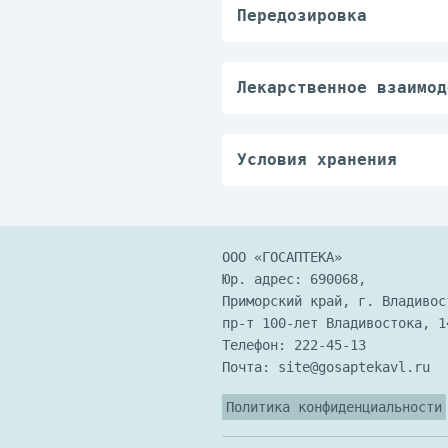
крапивница, зуд.
Передозировка
Случаи передозировки 
Лечение: промывание ж
Лекарственное взаимод
Совместим с НПВС, пар
тетрациклинов, уменьш
эффект кумариновых ан
Условия хранения
Хранить при температу
ООО «ГОСАПТЕКА»
Юр. адрес: 690068,
Приморский край, г. Владивос
пр-т 100-лет Владивостока, 1
Телефон:
222-45-13
Почта:
site@gosaptekavl.ru
Политика конфиденциальности