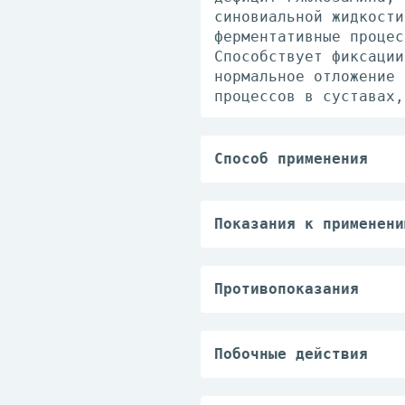
синовиальной жидкости
ферментативные процес
Способствует фиксации
нормальное отложение 
процессов в суставах,
Способ применения
В/м вводят по 1 ампул
содержимое 1 ампулы (
Показания к применени
— остеоартроз перифер
— остеохондроз.
Противопоказания
— индивидуальная повы
препарата;
— тяжелая хроническая
Побочные действия
— период беременности
Переносимость препара
— детский возраст до 
тошнота, диарея, запо