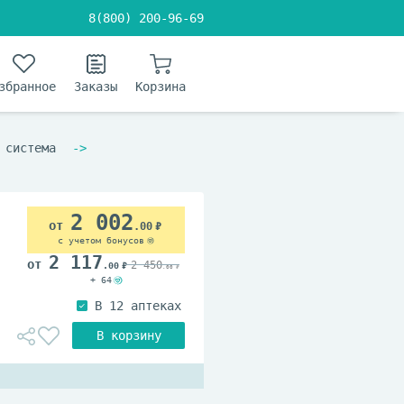
8(800) 200-96-69
збранное
Заказы
Корзина
 система
2 002
.00
с учетом бонусов
2 117
2 450
.00
.00
+ 64