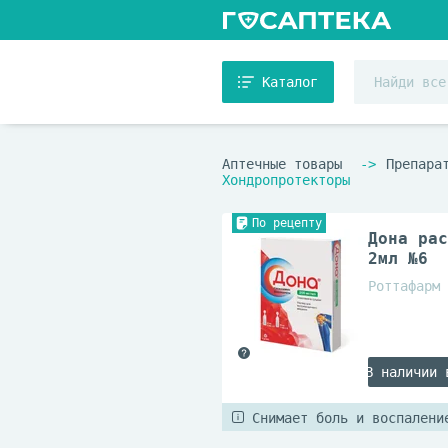
Каталог
Аптечные товары
Препара
Хондропротекторы
По рецепту
Дона рас
2мл №6
Роттафарм 
В наличии 
Снимает боль и воспалени