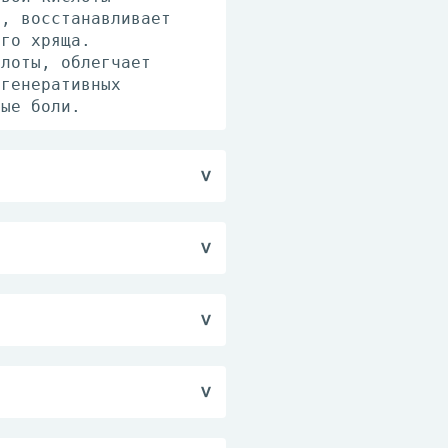
ы, восстанавливает
ого хряща.
слоты, облегчает
егенеративных
ные боли.
д применением
мл) в одном шприце.
 и другим компонентам
стралгия, метеоризм,
реакции - эритема,