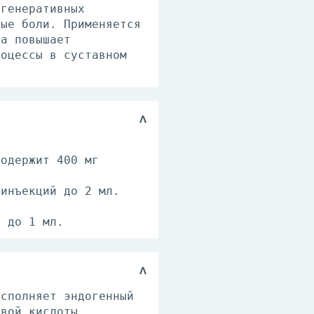
егенеративных
ные боли. Применяется
на повышает
роцессы в суставном
содержит 400 мг
 инъекций до 2 мл.
й до 1 мл.
осполняет эндогенный
овой кислоты