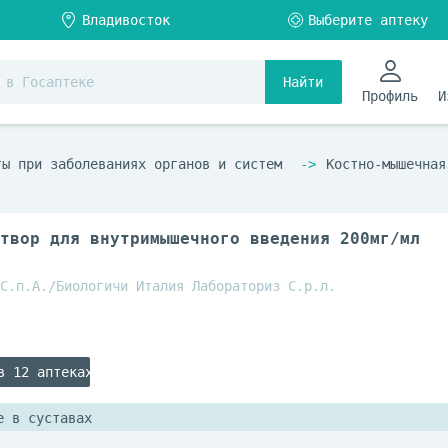
Найти
Профиль
И
ты при заболеваниях органов и систем
Костно-мышечная
твор для внутримышечного введения 200мг/мл
С.п.А./Биологичи Италия Лабораториз С.р.л.
в 12 аптеках
е в суставах