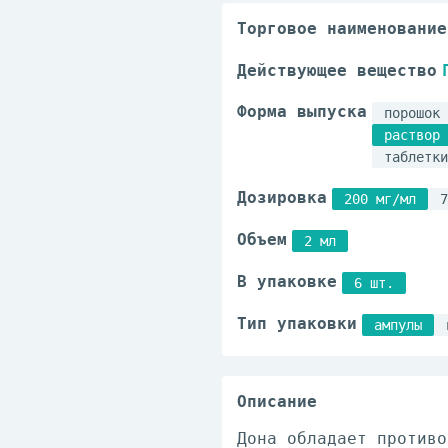
Торговое наименование
Действующее вещество
Форма выпуска
порошок 
раствор 
таблетки
Дозировка
200 мг/мл
7
Объем
2 мл
В упаковке
6 шт.
Тип упаковки
ампулы
Описание
Дона обладает противо