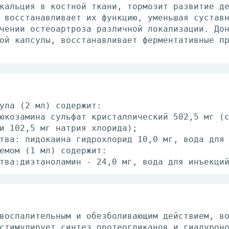
кальция в костной ткани, тормозит развитие д
 восстанавливает их функцию, уменьшая сустав
чении остеоартроза различной локализации. До
ой капсулы, восстанавливает ферментативные п
ула (2 мл) содержит:
юкозамина сульфат кристаллический 502,5 мг (
и 102,5 мг натрия хлорида);
тва: лидокаина гидрохлорид 10,0 мг, вода для
емом (1 мл) содержит:
тва:диэтаноламин - 24,0 мг, вода для инъекци
воспалительным и обезболивающим действием, в
стимулирует синтез протеогликанов и гиалурон