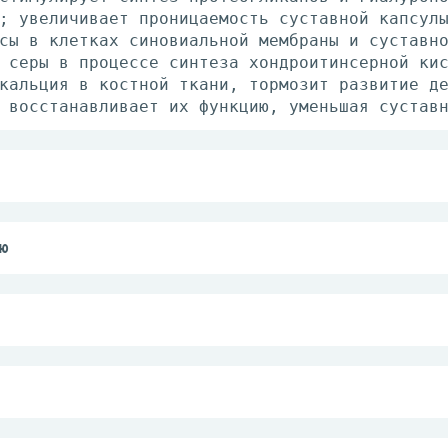
; увеличивает проницаемость суставной капсул
сы в клетках синовиальной мембраны и суставн
 серы в процессе синтеза хондроитинсерной ки
кальция в костной ткани, тормозит развитие д
 восстанавливает их функцию, уменьшая сустав
е 3 раза в неделю в течение 4-6 недель. Пере
2 мл) развести прилагаемым растворителем (1 
ю
ических суставов и позвоночника;
шенная чувствительность к активному веществу
 почечная недостаточность;
 и лактации;
та хорошая, в отдельных случаях возможны: га
12 лет.
р; головная боль, сонливость; аллергические 