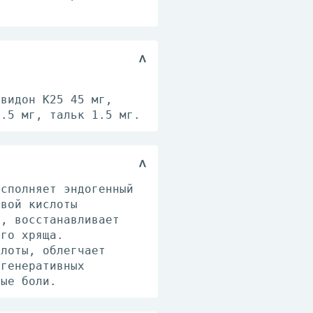
овидон К25 45 мг,
8.5 мг, тальк 1.5 мг.
осполняет эндогенный
овой кислоты
ы, восстанавливает
ого хряща.
слоты, облегчает
егенеративных
ные боли.