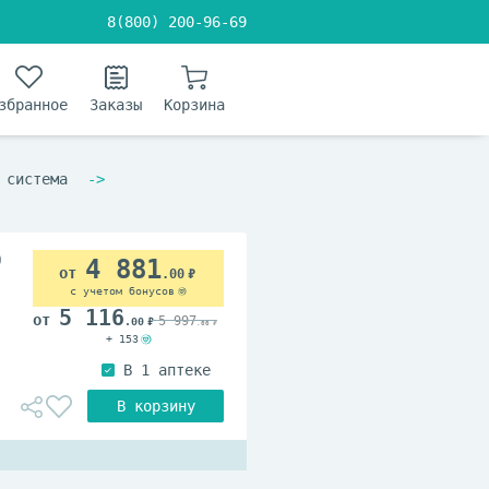
8(800) 200-96-69
збранное
Заказы
Корзина
 система
0
4 881
.00
с учетом бонусов
5 116
5 997
.00
.00
+ 153