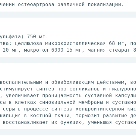
чении остеоартроза различной локализации.
ульфата) 750 мг.
тва: целлюлоза микрокристаллическая 68 мг, п
 20 мг, макрогол 6000 15 мг, магния стеарат 
воспалительным и обезболивающим действием, в
стимулирует синтез протеогликанов и гиалурон
; увеличивает проницаемость суставной капсул
сы в клетках синовиальной мембраны и суставн
 серы в процессе синтеза хондроитинсерной ки
кальция в костной ткани, тормозит развитие д
 восстанавливает их функцию, уменьшая сустав