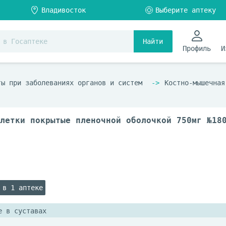
Найти
Профиль
И
ты при заболеваниях органов и систем
Костно-мышечная
летки покрытые пленочной оболочкой 750мг №18
 в 1 аптеке
е в суставах