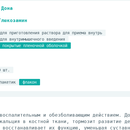
Дона
Глюкозамин
для приготовления раствора для приема внутрь
для внутримышечного введения
 покрытые пленочной оболочкой
0 шт.
пакетик
флакон
воспалительным и обезболивающим действием. Д
кальция в костной ткани, тормозит развитие д
 восстанавливает их функцию, уменьшая сустав