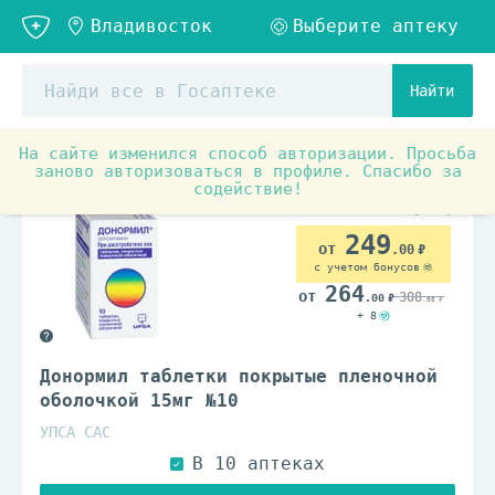
Найти
На сайте изменился способ авторизации. Просьба
Аптечные товары
Препараты при заболеваниях органо
заново авторизоваться в профиле. Спасибо за
содействие!
По рецепту
249
.00
с учетом бонусов
264
308
.00
.00
+ 8
Донормил таблетки покрытые пленочной
оболочкой 15мг №10
УПСА САС