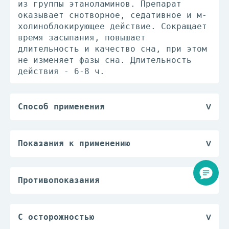
из группы этаноламинов. Препарат
оказывает снотворное, седативное и м-
холиноблокирующее действие. Сокращает
время засыпания, повышает
длительность и качество сна, при этом
не изменяет фазы сна. Длительность
действия - 6-8 ч.
Способ применения
Внутрь. По 1/2-1 таб./сут, запивая
небольшим количеством жидкости, за
15-30 мин до сна. Если лечение
Показания к применению
неэффективно, по рекомендации врача
— преходящие нарушения сна.
доза может быть увеличена до 2 таб.
Продолжительность лечения от 2 до 5
Противопоказания
дней; если бессонница сохраняется,
— повышенная чувствительность к
необходимо обратиться к врачу.
доксиламину и другим компонентам
Пациенты с почечной и печеночной
препарата, или к другим
С осторожностью
недостаточностью: в связи с данными
антигистаминным средствам;
С осторожностью: пациентам со