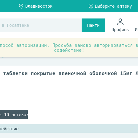
Найти
Профиль
И
пособ авторизации. Просьба заново авторизоваться 
содействие!
ты при заболеваниях органов и систем
Нервная система
рушениях сна
 таблетки покрытые пленочной оболочкой 15мг 
в 10 аптеках
действие