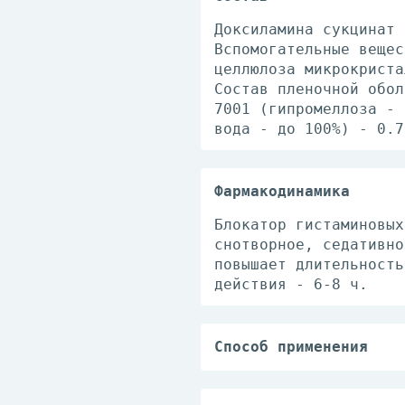
Доксиламина сукцинат 
Вспомогательные вещес
целлюлоза микрокриста
Состав пленочной обол
7001 (гипромеллоза - 
вода - до 100%) - 0.7
Фармакодинамика
Блокатор гистаминовых
снотворное, седативно
повышает длительность
действия - 6-8 ч.
Способ применения
Внутрь. По 1/2-1 таб.
Если лечение неэффект