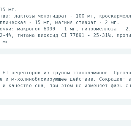
15 мг.
тва: лактозы моногидрат - 100 мг, кроскармел
ллическая - 15 мг, магния стеарат - 2 мг.
очки: макрогол 6000 - 1 мг, гипромеллоза - 2
2-4%, титана диоксид CI 77891 - 25-31%, проп
 мг.
 Н1-рецепторов из группы этаноламинов. Препа
е и м-холиноблокирующее действие. Сокращает 
 и качество сна, при этом не изменяет фазы с
/сут, запивая небольшим количеством жидкости
ивно, по рекомендации врача доза может быть 