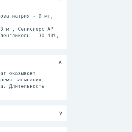
лоза натрия - 9 мг,
.3 мг, Сеписперс АР
иленгликоль - 30-40%,
рат оказывает
время засыпания,
на. Длительность
, за 15-30 мин до сна.
увеличена до 2 таб.