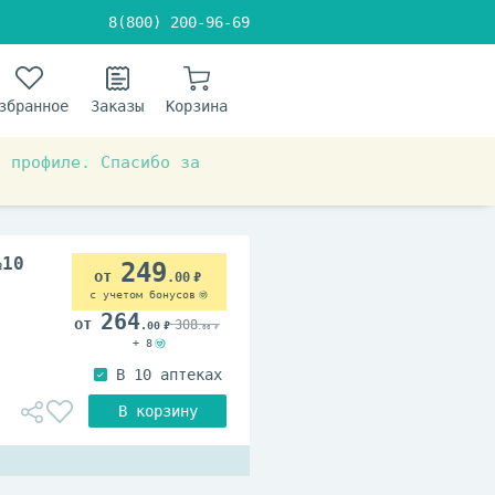
8(800) 200-96-69
збранное
Заказы
Корзина
в профиле. Спасибо за
№10
249
.00
с учетом бонусов
264
308
.00
.00
+ 8