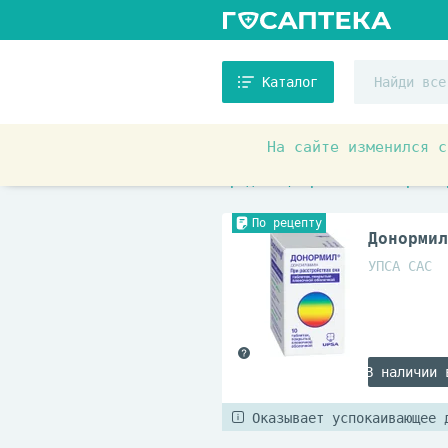
Каталог
На сайте изменился с
Аптечные товары
Препара
Средства, применяемые при на
По рецепту
Донормил
УПСА САС
В наличии 
Оказывает успокаивающее 