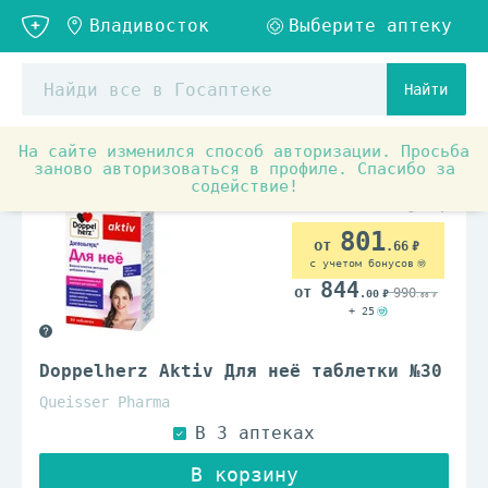
Найти
На сайте изменился способ авторизации. Просьба
Аптечные товары
Витамины и БАД
Витамины для 
заново авторизоваться в профиле. Спасибо за
содействие!
801
.66
с учетом бонусов
844
990
.00
.00
+ 25
Doppelherz Aktiv Для неё таблетки №30
Queisser Pharma