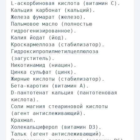
L-аскорбиновая кислота (витамин С).
Кальция карбонат (кальций).
Железа фумарат (железо).
Пальмовое масло (полностью
гидрогенизированное).
Калия йодат (йод).
Кроскармеллоза (стабилизатор).
Гидроксипропилметилцеллюлоза
(загуститель).
Никотинамид (ниацин).
Цинка сульфат (цинк).
Жирные кислоты (стабилизатор).
Бета-каротин (витамин А).
D-пантотенат кальция (пантотеновая
кислота).
Соли магния стеариновой кислоты
(агент антислеживающий).
Крахмал.
Холекальциферол (витамин D3).
Тальк (агент антислеживающий).