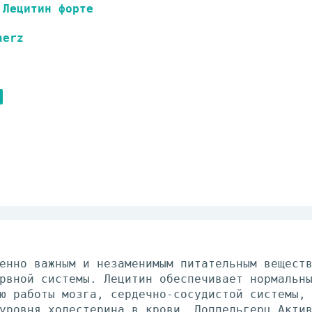
Лецитин форте
herz
енно важным и незаменимым питательным вещест
рвной системы. Лецитин обеспечивает нормальн
ю работы мозга, сердечно-сосудистой системы,
уровня холестерина в крови. Доппельгерц Акти