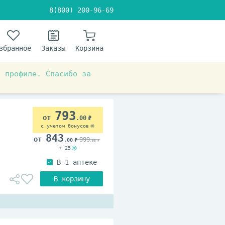
8(800) 200-96-69
збранное
Заказы
Корзина
в профиле. Спасибо за
793
.00
с учетом бонусов
843
999
.00
.00
+ 25