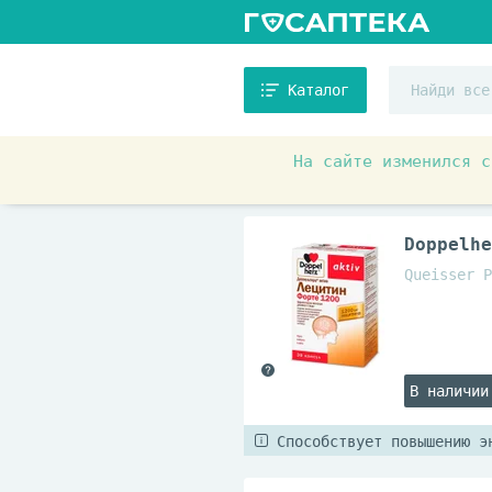
Каталог
На сайте изменился с
Аптечные товары
Витамин
Doppelh
Queisser P
В наличии
Способствует повышению э