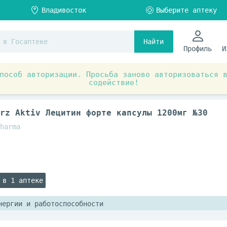
Найти
Профиль
И
пособ авторизации. Просьба заново авторизоваться 
содействие!
ы и БАД
Витамины и витаминно-минеральные комплексы
erz Aktiv Лецитин форте капсулы 1200мг №30
harma
 в 1 аптеке
нергии и работоспособности