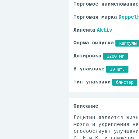
Торговое наименование
Торговая марка
Doppel
Линейка
Aktiv
Форма выпуска
капсулы
Дозировка
1200 мг
В упаковке
30 шт.
Тип упаковки
блистер
Описание
Лецитин является жизн
мозга и укрепления не
способствует улучшени
D, Е и К, и снижению 