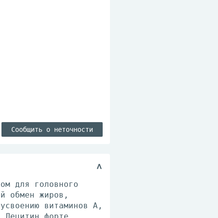
Сообщить о неточности
вом для головного
ый обмен жиров,
 усвоению витаминов А,
в Лецитин форте