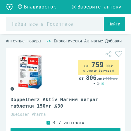
Найти
Аптечные товары
Биологически Активные Добавки
759
.00
с учетом бонусов
806
926
.00
.00
+ 24
Doppelherz Aktiv Магния цитрат
таблетки 150мг №30
Queisser Pharma