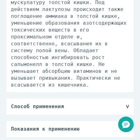
мускулатуру толстой кишки. Под
действием лактулозы происходит также
поглощение аммиака в толстой кишке,
уменьшение образования азотсодержащих
токсических веществ в его
проксимальном отделе и,
соответственно, всасывания их в
систему полой вены. Обладает
способностью ингибировать рост
сальмонелл в толстой кишке. Не
уменьшает абсорбцию витаминов и не
вызывает привыкания. Практически не
всасывается из кишечника.
Способ применения
Препарат предназначен для приема
внутрь.
Раствор лактулозы можно принимать как
Показания к применению
в разведенном, так и в неразведенном
Запор, в т.ч. хронический, при