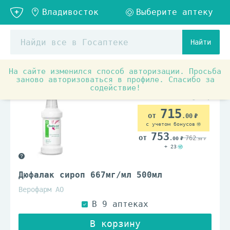
Найти
На сайте изменился способ авторизации. Просьба
Аптечные товары
Препараты при заболеваниях органо
заново авторизоваться в профиле. Спасибо за
содействие!
715
.00
с учетом бонусов
753
762
.00
.30
+ 23
Дюфалак сироп 667мг/мл 500мл
Верофарм АО