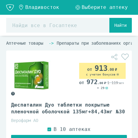
Найти
Аптечные товары
Препараты при заболеваниях органо
913
.00
с учетом бонусов
972
1 119
.00
.00
+ 29
Дюспаталин Дуо таблетки покрытые
пленочной оболочкой 135мг+84,43мг №30
Верофарм АО