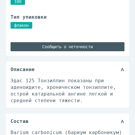
100
Тип упаковки
флакон
Сообщить о неточности
Описание
Эдас 125 Тонзиллин показаны при
аденоидите, хроническом тонзиллите,
острой катаральной ангине легкой и
средней степени тяжести.
Состав
Barium carbonicum (ба­ри­ум кар­бо­ни­кум)