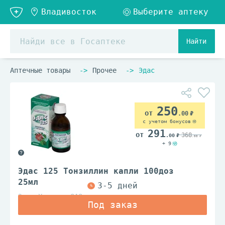
Найти
Аптечные товары
Прочее
Эдас
250
.00
с учетом бонусов
291
368
.00
.00
+ 9
Эдас 125 Тонзиллин капли 100доз
25мл
Эдас Холдинг ОАО