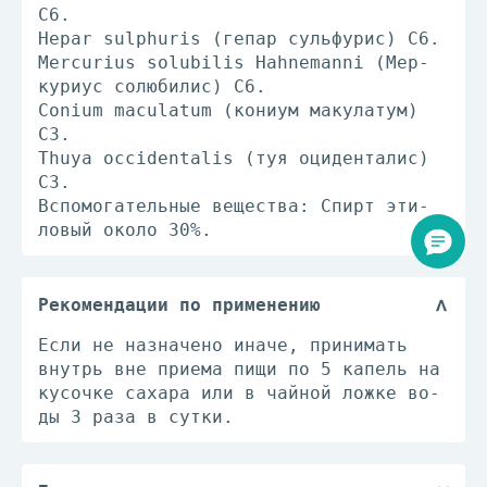
С6.
Hepar sulphuris (ге­пар сульфу­рис) С6.
Mercurius solubilis Hahnemanni (Мер­
ку­ри­ус со­лю­би­лис) С6.
Сonium maculatum (ко­ни­ум ма­ку­ла­тум)
С3.
Thuya occidentalis (туя оци­ден­та­лис)
С3.
Вс­по­мо­га­тель­ные ве­ще­ства: Спирт эти­
ло­вый око­ло 30%.
Рекомендации по применению
Если не назна­че­но ина­че, при­ни­мать
внутрь вне прие­ма пи­щи по 5 ка­пель на
ку­соч­ке са­ха­ра или в чай­ной лож­ке во­
ды 3 ра­за в сут­ки.