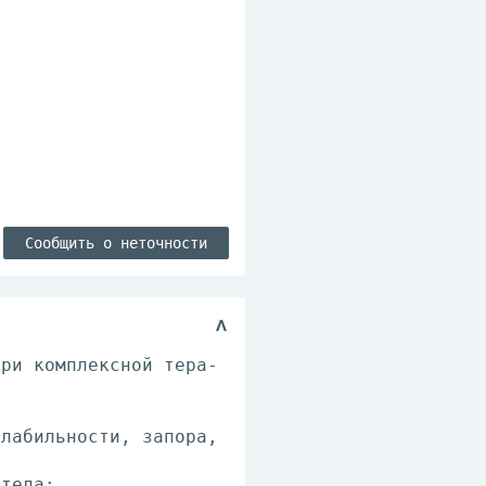
Сообщить о неточности
ри ком­плекс­ной те­ра­
ла­биль­но­сти, за­по­ра,
 те­ла;