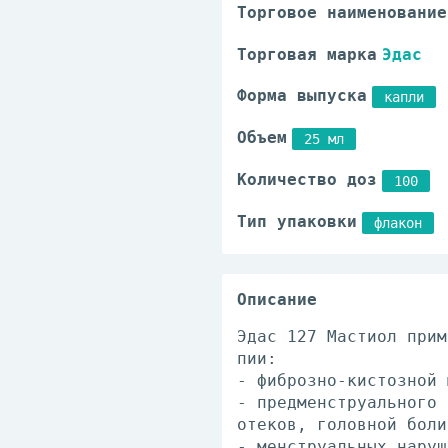
Торговое наименование
Торговая марка
Эдас
Форма выпуска
капли
Объем
25 мл
Количество доз
100
Тип упаковки
флакон
Описание
Эдас 127 Мастиол применя
пии:
- фи­броз­но-ки­стоз­ной 
- пред­мен­стру­аль­но­го 
оте­ков, го­лов­ной бо­л
- мен­стру­аль­ных на­ру­ш