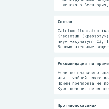
- жен­ско­го бес­пло­дия, 
Состав
Calcium fluoratum (каль
Kreosotum (кре­о­зо­ту
ни­ум ма­ку­ла­тум) С3,
Вс­по­мо­га­тель­ные ве­щ
Рекомендации по приме
Если не назна­че­но ина­
или в чай­ной лож­ке во
При­ем пре­па­ра­та не пр
Курс ле­че­ния не ме­нее
Противопоказания