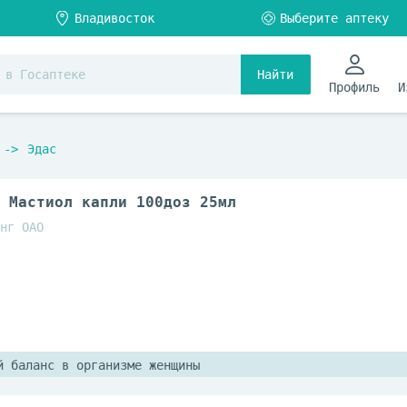
Найти
Профиль
И
Эдас
 Мастиол капли 100доз 25мл
нг ОАО
й баланс в организме женщины