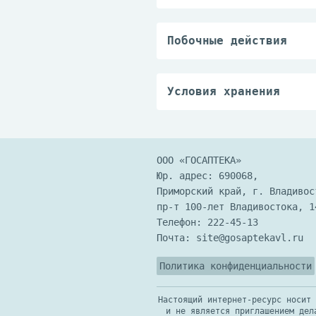
Беременность
Побочные действия
Воз­мож­ны ал­лер­ги­че­ск
На на­сто­я­щий мо­мент и
При воз­ник­но­ве­нии по­
Условия хранения
В за­щи­щен­ном от све­т
Хра­нить в не­до­ступ­но
ООО «ГОСАПТЕКА»
Юр. адрес: 690068,
Приморский край, г. Владивос
пр-т 100-лет Владивостока, 1
Телефон:
222-45-13
Почта:
site@gosaptekavl.ru
Политика конфиденциальности
Настоящий интернет-ресурс носит 
и не является приглашением дел