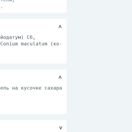
а.
йо­да­тум) С6,
, Conium maculatum (ко­
ель на ку­соч­ке са­ха­ра