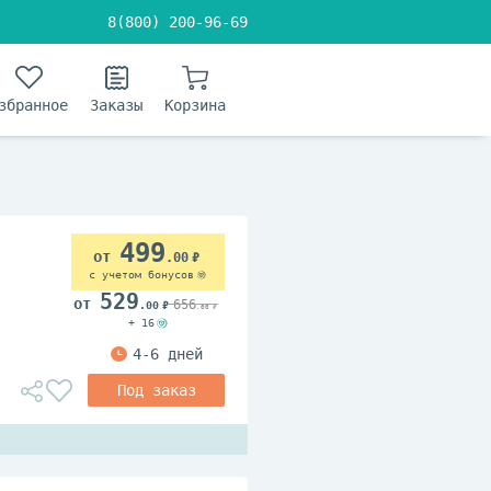
8(800) 200-96-69
збранное
Заказы
Корзина
499
.00
с учетом бонусов
529
656
.00
.00
+ 16