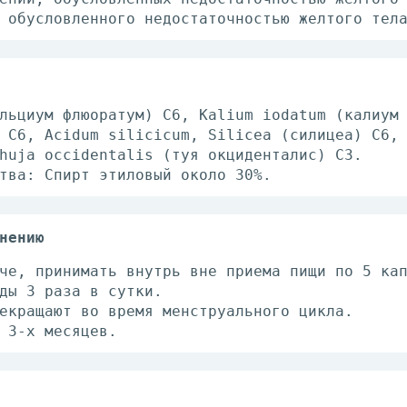
обу­слов­лен­но­го не­до­ста­точ­но­стью жел­то­го те­л
­ци­ум флю­о­ра­тум) С6, Kalium iodatum (ка­ли­ум 
м) С6, Acidum silicicum, Silicea (си­ли­цеа) С6
 Thuja occidentalis (туя ок­ци­ден­та­лис) С3.
е­ства: Спирт эти­ло­вый око­ло 30%.
нению
че, при­ни­мать внутрь вне прие­ма пи­щи по 5 ка­п
­ды 3 ра­за в сут­ки.
е­кра­ща­ют во вре­мя мен­стру­аль­но­го цик­ла.
 3-х ме­ся­цев.