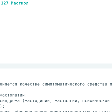
127 Мастиол
ется ка­че­стве симп­то­ма­ти­че­ско­го сред­ства п
ма­сто­па­тии;
синд­ро­ма (ма­сто­ди­нии, ма­стал­гии, пси­хи­че­ской 
и);
е­ний, обу­слов­лен­ных не­до­ста­точ­но­стью жел­то­го