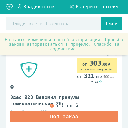
Найти
На сайте изменился способ авторизации. Просьба
Аптечные товары
Прочее
Эдас
заново авторизоваться в профиле. Спасибо за
содействие!
303
.00
с учетом бонусов
321
400
.00
.00
+ 10
Эдас 920 Веномил гранулы
гомеопатические 20г
Эдас Холдинг ОАО