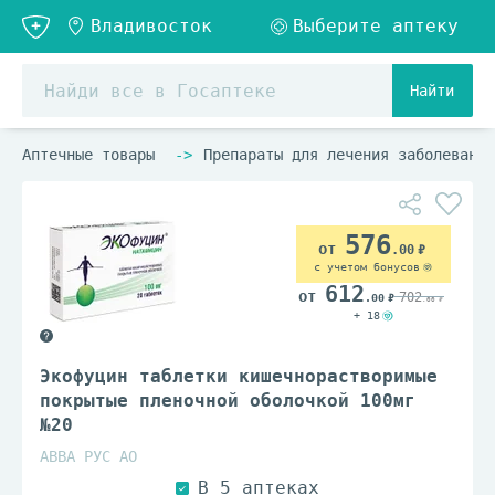
Найти
Аптечные товары
Препараты для лечения заболеваний
576
.00
с учетом бонусов
612
702
.00
.00
+ 18
Экофуцин таблетки кишечнорастворимые
покрытые пленочной оболочкой 100мг
№20
АВВА РУС АО