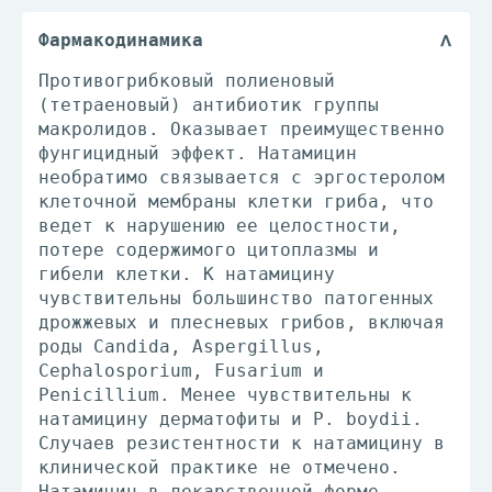
Фармакодинамика
Противогрибковый полиеновый
(тетраеновый) антибиотик группы
макролидов. Оказывает преимущественно
фунгицидный эффект. Натамицин
необратимо связывается с эргостеролом
клеточной мембраны клетки гриба, что
ведет к нарушению ее целостности,
потере содержимого цитоплазмы и
гибели клетки. К натамицину
чувствительны большинство патогенных
дрожжевых и плесневых грибов, включая
роды Candida, Aspergillus,
Cephalosporium, Fusarium и
Penicillium. Менее чувствительны к
натамицину дерматофиты и Р. boydii.
Случаев резистентности к натамицину в
клинической практике не отмечено.
Натамицин в лекарственной форме