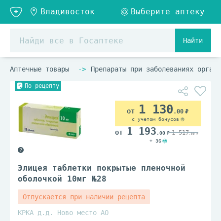
Найти
Аптечные товары
Препараты при заболеваниях органо
По рецепту
1 130
.00
с учетом бонусов
1 193
1 517
.00
.00
+ 36
Элицея таблетки покрытые пленочной
оболочкой 10мг №28
Отпускается при наличии рецепта
КРКА д.д. Ново место АО