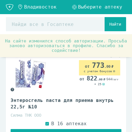
Найти
На сайте изменился способ авторизации. Просьба
Аптечные товары
Препараты при заболеваниях органо
заново авторизоваться в профиле. Спасибо за
содействие!
773
.00
с учетом бонусов
822
944
.00
.00
+ 25
Энтеросгель паста для приема внутрь
22,5г №10
Силма ТНК ООО