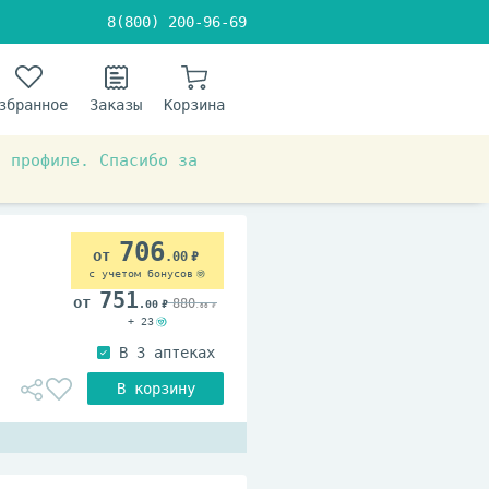
8(800) 200-96-69
збранное
Заказы
Корзина
в профиле. Спасибо за
 система
Ферменты
706
.00
с учетом бонусов
751
880
.00
.00
+ 23