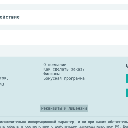
ия и гиперурикурия.
рата, симптоматическая терапия.
ействие
сть препаратов железа
СК, сульфаниламидов, антибиотиков.
ействие препарата.
ионы магния и/или кальция, снижают эффективн
т света месте, при температуре не выше 25 °C
О компании
Как сделать заказ?
Филиалы
ток,
Бонусная программа
43
Реквизиты и лицензии
исключительно информационный характер, и ни при каких обстоятель
ать оферты в соответствии с действующим законодательством РФ. Це