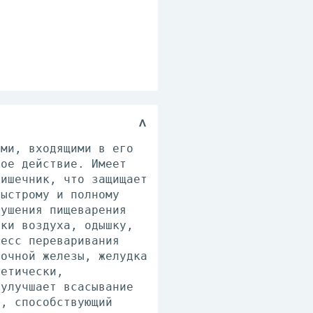
ами, входящими в его
кое действие. Имеет
кишечник, что защищает
быстрому и полному
рушения пищеварения
тки воздуха, одышку,
цесс переваривания
дочной железы, желудка
ретически,
 улучшает всасывание
т, способствующий