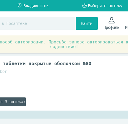
Найти
Профиль
И
пособ авторизации. Просьба заново авторизоваться 
содействие!
ты при заболеваниях органов и систем
Пищеварительная
 таблетки покрытые оболочкой №80
bor.
 в 3 аптеках