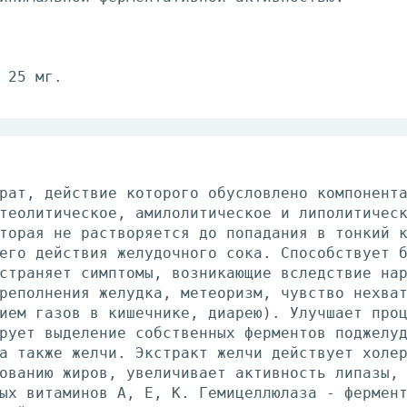
 25 мг.
рат, действие которого обусловлено компонент
теолитическое, амилолитическое и липолитичес
торая не растворяется до попадания в тонкий 
его действия желудочного сока. Способствует 
страняет симптомы, возникающие вследствие на
реполнения желудка, метеоризм, чувство нехва
ием газов в кишечнике, диарею). Улучшает про
рует выделение собственных ферментов поджелу
а также желчи. Экстракт желчи действует холе
ованию жиров, увеличивает активность липазы,
ых витаминов А, Е, К. Гемицеллюлаза - фермен