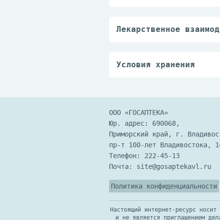
оболочки полости рта.
Симптомы: гиперурикем
Лечение: отмена препа
Лекарственное взаимод
Уменьшает биодоступно
Повышает абсорбцию ПА
Циметидин усиливает д
Условия хранения
Антациды, содержащие 
В сухом, защищенном о
ООО «ГОСАПТЕКА»
Юр. адрес: 690068,
Приморский край, г. Владивос
пр-т 100-лет Владивостока, 1
Телефон:
222-45-13
Почта:
site@gosaptekavl.ru
Политика конфиденциальности
Настоящий интернет-ресурс носит 
и не является приглашением дел