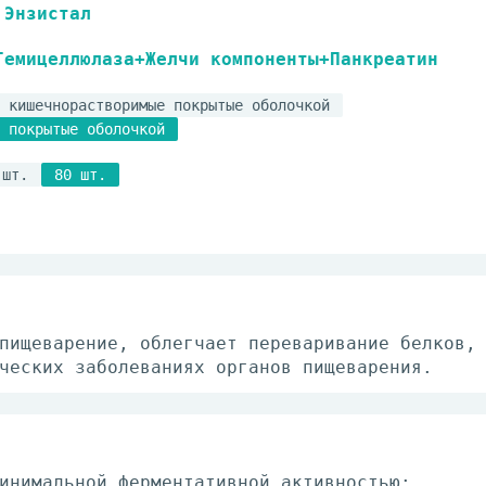
Энзистал
Гемицеллюлаза+Желчи компоненты+Панкреатин
 кишечнорастворимые покрытые оболочкой
 покрытые оболочкой
 шт.
80 шт.
пищеварение, облегчает переваривание белков,
ческих заболеваниях органов пищеварения.
инимальной ферментативной активностью: