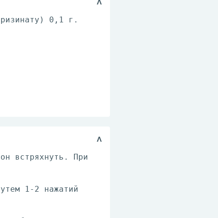
рризинату) 0,1 г.
лон встряхнуть. При
путем 1-2 нажатий