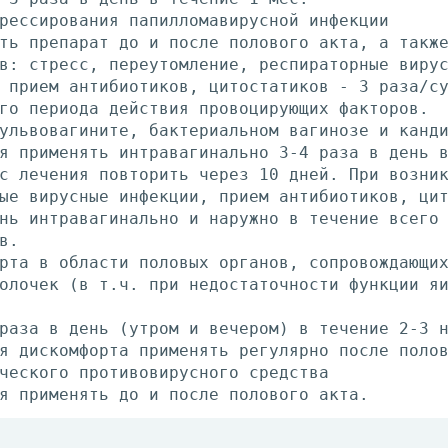
рессирования папилломавирусной инфекции
ть препарат до и после полового акта, а такж
в: стресс, переутомление, респираторные виру
 прием антибиотиков, цитостатиков - 3 раза/с
го периода действия провоцирующих факторов.
ульвовагините, бактериальном вагинозе и канд
я применять интравагинально 3-4 раза в день 
с лечения повторить через 10 дней. При возни
ые вирусные инфекции, прием антибиотиков, ци
нь интравагинально и наружно в течение всего
в.
рта в области половых органов, сопровождающи
олочек (в т.ч. при недостаточности функции я
раза в день (утром и вечером) в течение 2-3 
я дискомфорта применять регулярно после поло
ческого противовирусного средства
я применять до и после полового акта.