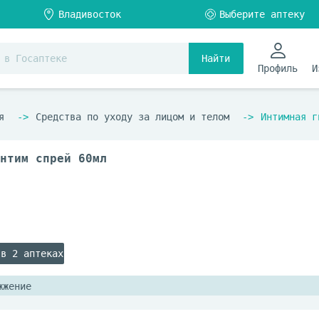
Найти
Профиль
И
я
Средства по уходу за лицом и телом
Интимная г
нтим спрей 60мл
 в 2 аптеках
жжение