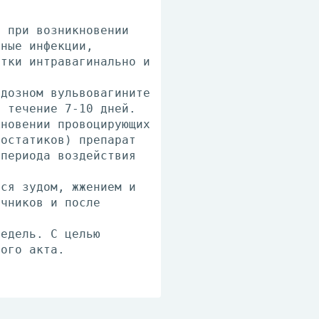
е при возникновении
сные инфекции,
утки интравагинально и
идозном вульвовагините
в течение 7-10 дней.
кновении провоцирующих
тостатиков) препарат
 периода воздействия
хся зудом, жжением и
ичников и после
недель. С целью
вого акта.