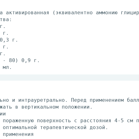
а активированная (эквивалентно аммонию глици
тва:
г.
 г.
0,3 г.
 г.
г.
 - 80) 0,9 г.
 мл.
ьно и интрауретрально. Перед применением бал
жать в вертикальном положении.
ии
 пораженную поверхность с расстояния 4-5 см 
 оптимальной терапевтической дозой.
 применения