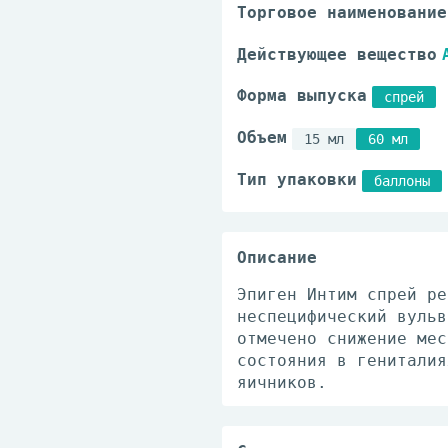
Торговое наименование
Действующее вещество
Форма выпуска
спрей
Объем
15 мл
60 мл
Тип упаковки
баллоны
Описание
Эпиген Интим спрей ре
неспецифический вульв
отмечено снижение мес
состояния в гениталия
яичников.