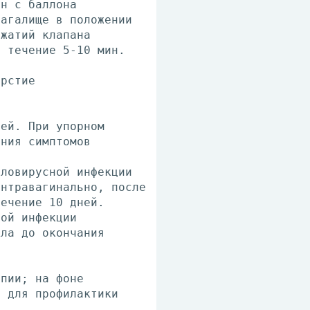
ан с баллона
лагалище в положении
ажатий клапана
в течение 5-10 мин.
ерстие
ней. При упорном
ения симптомов
аловирусной инфекции
интравагинально, после
течение 10 дней.
ной инфекции
кла до окончания
апии; на фоне
; для профилактики