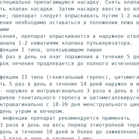
специально прилагающуюся насадку. Снять клап
ть клапан насадки. Затем насадку ввести во в
не; препарат следует впрыскивать путем 1-2 н
ения необходимо оставаться в положении лежа 
ами
сения, препарат впрыскивается в наружное отв
анала 1-2 нажатиями клапана пульверизатора.
фекции I типа, опоясывающем лишае
6 раз в день на очаг поражения в течение 5 д
рок лечения продлевается до полного исчезнов
фекции II типа (генитальный герпес), цитомег
ть 5 раз в день в течение 14 дней наружно и 
- наружно и интравагинально 3 раза в день в 
дивов генитального герпеса и цитомегаловирус
нтравагинально с 18-20 дня менструального ци
день утром и вечером.
 инфекции препарат рекомендуется применять
3 раза в день на весь период этиотропной тер
день в течение 10 дней и более до заживления
 3 раза в день в течение 1 мес.