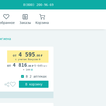
8(800) 200-96-69
збранное
Заказы
Корзина
игиена
4 595
.00
с учетом бонусов
4 816
5 645
.00
.00
+ 144