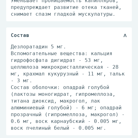
Уменьшает проницаемость капилляров,
предупреждает развитие отека тканей,
снимает спазм гладкой мускулатуры.
Состав
Дезлоратадин 5 мг.
Вспомогательные вещества: кальция
гидрофосфата дигидрат - 53 мг,
целлюлоза микрокристаллическая - 28
мг, крахмал кукурузный - 11 мг, тальк
- 3 мг.
Состав оболочки: опадрай голубой
(лактозы моногидрат, гипромеллоза,
титана диоксид, макрогол, лак
алюминиевый голубой) - 6 мг; опадрай
прозрачный (гипромеллоза, макрогол) -
0.6 мг, воск карнаубский - 0.005 мг,
воск пчелиный белый - 0.005 мг.