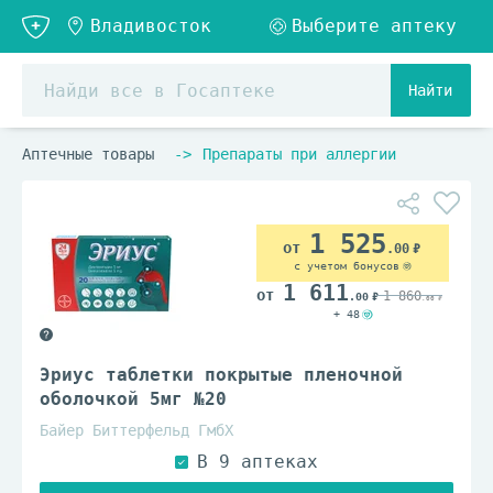
Найти
Аптечные товары
Препараты при аллергии
1 525
.00
с учетом бонусов
1 611
1 860
.00
.00
+ 48
Эриус таблетки покрытые пленочной
оболочкой 5мг №20
Байер Биттерфельд ГмбХ