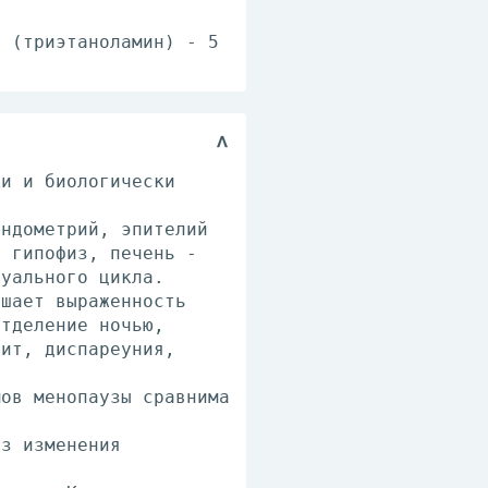
н (триэтаноламин) - 5
ки и биологически
эндометрий, эпителий
, гипофиз, печень -
руального цикла.
ьшает выраженность
отделение ночью,
нит, диспареуния,
мов менопаузы сравнима
ез изменения