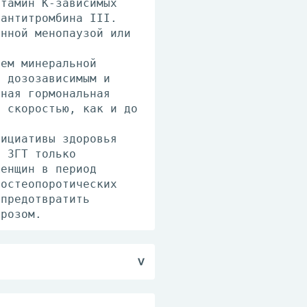
итамин К-зависимых
 антитромбина III.
енной менопаузой или
ием минеральной
я дозозависимым и
ьная гормональная
е скоростью, как и до
нициативы здоровья
о ЗГТ только
женщин в период
 остеопоротических
 предотвратить
орозом.
. Дозы и длительность
что соответствует 1.5