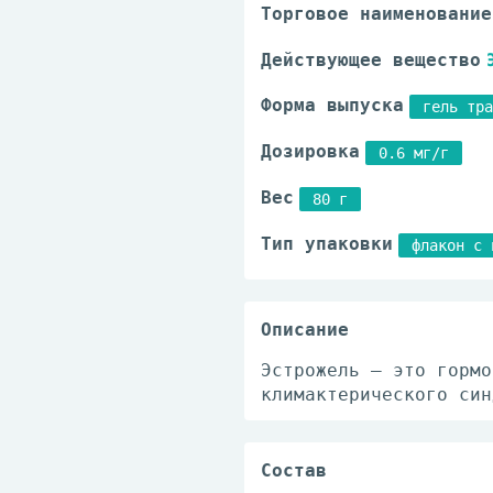
Торговое наименование
Действующее вещество
Форма выпуска
гель тра
Дозировка
0.6 мг/г
Вес
80 г
Тип упаковки
флакон с 
Описание
Эстрожель – это гормо
климактерического син
Состав