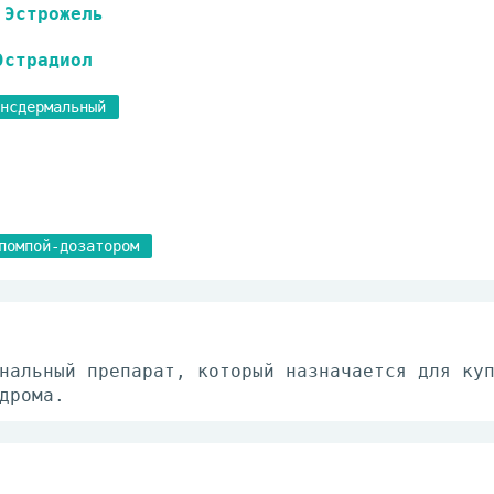
Эстрожель
Эстрадиол
нсдермальный
помпой-дозатором
нальный препарат, который назначается для ку
дрома.