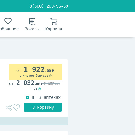
8(800) 200-96-69
збранное
Заказы
Корзина
1 922
.00
с учетом бонусов
2 032
2 352
.00
.00
+ 61