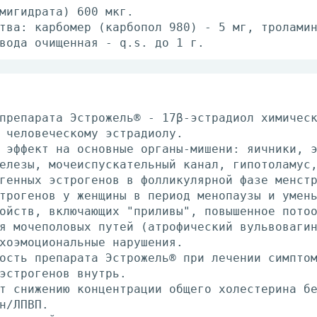
мигидрата) 600 мкг.
тва: карбомер (карбопол 980) - 5 мг, тролами
вода очищенная - q.s. до 1 г.
препарата Эстрожель® - 17β-эстрадиол химичес
 человеческому эстрадиолу.
 эффект на основные органы-мишени: яичники, 
елезы, мочеиспускательный канал, гипотоламус
генных эстрогенов в фолликулярной фазе менст
трогенов у женщины в период менопаузы и умен
ойств, включающих "приливы", повышенное пото
я мочеполовых путей (атрофический вульвоваги
хоэмоциональные нарушения.
ость препарата Эстрожель® при лечении симпто
эстрогенов внутрь.
т снижению концентрации общего холестерина б
н/ЛПВП.