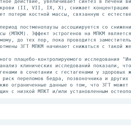
тное действие, увеличивает синтез в печени в
крови (II, VII, IX, X), снижает концентрацию
ет потерю костной массы, связанную с естеств
период постменопаузы ассоциируется со снижен
сы (МПКМ). Эффект эстрогенов на МПКМ являетс
мому, до тех пор, пока проводится заместител
отмены ЗГТ МПКМ начинает снижаться с такой ж
ного плацебо-контролируемого исследования "И
анализ клинических исследований показали, чт
генами в сочетании с гестагенами у здоровых 
 риск переломов бедра, позвоночника и других
кже ограниченные данные о том, что ЗГТ может
щин с низкой МПКТ и/или установленным остеоп
наружно, непрерывно или в циклическом режиме
 индивидуально.
 препарата составляет 2.5 г геля 1 раз/сут, 