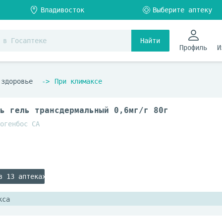
Найти
Профиль
И
 здоровье
При климаксе
ь гель трансдермальный 0,6мг/г 80г
огенбос СА
в 13 аптеках
кса