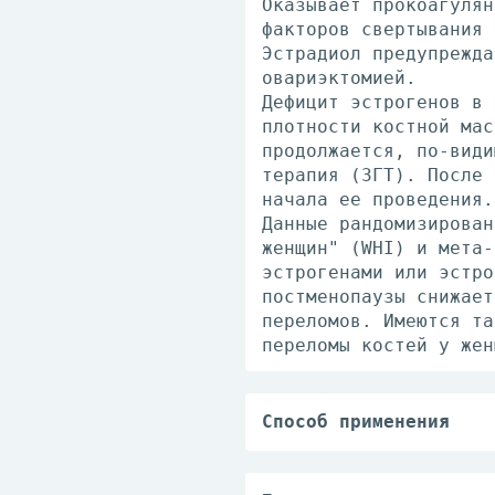
Оказывает прокоагулян
факторов свертывания 
Эстрадиол предупрежда
овариэктомией.
Дефицит эстрогенов в 
плотности костной мас
продолжается, по-види
терапия (ЗГТ). После 
начала ее проведения.
Данные рандомизирован
женщин" (WHI) и мета-
эстрогенами или эстро
постменопаузы снижает
переломов. Имеются та
переломы костей у жен
Способ применения
Эстрожель® назначают 
терапии устанавливают
Обычно начальная доза