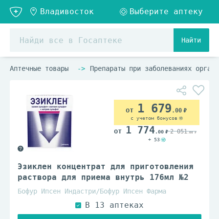
Найти
Аптечные товары
Препараты при заболеваниях органо
1 679
.00
с учетом бонусов
1 774
2 051
.00
.00
+ 53
Эзиклен концентрат для приготовления
раствора для приема внутрь 176мл №2
Бофур Ипсен Индастри/Бофур Ипсен Фарма