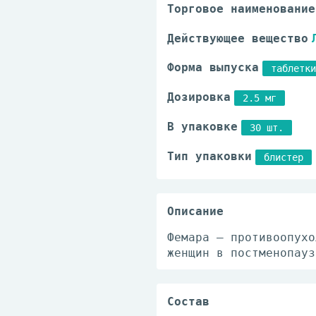
Торговое наименование
Действующее вещество
Форма выпуска
таблетки
Дозировка
2.5 мг
В упаковке
30 шт.
Тип упаковки
блистер
Описание
Фемара – противоопухо
женщин в постменопауз
Состав