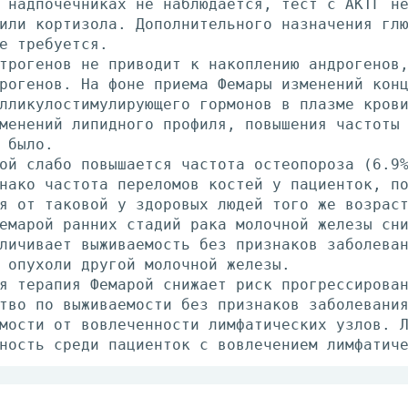
 надпочечниках не наблюдается, тест с АКТГ н
или кортизола. Дополнительного назначения гл
е требуется.
трогенов не приводит к накоплению андрогенов
рогенов. На фоне приема Фемары изменений кон
лликулостимулирующего гормонов в плазме кров
менений липидного профиля, повышения частоты
 было.
ой слабо повышается частота остеопороза (6.9
нако частота переломов костей у пациенток, п
я от таковой у здоровых людей того же возрас
емарой ранних стадий рака молочной железы сн
личивает выживаемость без признаков заболева
 опухоли другой молочной железы.
я терапия Фемарой снижает риск прогрессирова
тво по выживаемости без признаков заболевани
мости от вовлеченности лимфатических узлов. 
ность среди пациенток с вовлечением лимфатич