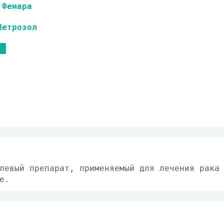
Фемара
Летрозол
левый препарат, применяемый для лечения рака
е.