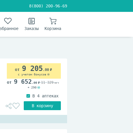
8(800) 200-96-69
збранное
Заказы
Корзина
9 205
.00
с учетом бонусов
9 652
11 329
.00
.00
+ 290