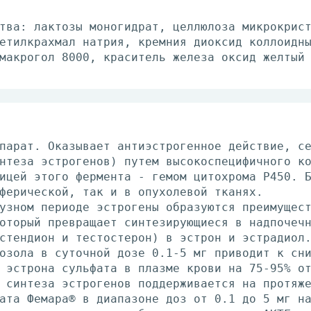
тва: лактозы моногидрат, целлюлоза микрокрис
етилкрахмал натрия, кремния диоксид коллоидн
макрогол 8000, краситель железа оксид желтый
парат. Оказывает антиэстрогенное действие, с
нтеза эстрогенов) путем высокоспецифичного к
ицей этого фермента - гемом цитохрома P450. 
ферической, так и в опухолевой тканях.
узном периоде эстрогены образуются преимущес
оторый превращает синтезирующиеся в надпочеч
стендион и тестостерон) в эстрон и эстрадиол
озола в суточной дозе 0.1-5 мг приводит к сн
 эстрона сульфата в плазме крови на 75-95% о
 синтеза эстрогенов поддерживается на протяж
ата Фемара® в диапазоне доз от 0.1 до 5 мг н