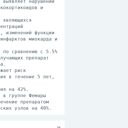
е выявляет нарушений
юкокортикоидов и
, являющихся
центраций
и, изменений функции
 инфарктов миокарда и
% по сравнению с 5.5%
олучающих препарат
та.
ижает риск
ния в течение 5 лет,
ния на 42%.
я в группе Фемары
Лечение препаратом
еских узлов на 40%.