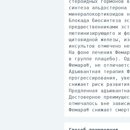
стероидных гормонов в
синтеза альдостерона 
минералокортикоидов н
Блокада биосинтеза эс
предшественниками эст
лютеинизирующего и фо
щитовидной железы, из
инсультов отмечено не
На фоне лечения Фемар
в группе плацебо). Од
Фемара®, не отличаетс
Адъювантная терапия Ф
прогрессирования, уве
снижает риск развития
Продленная адъювантна
Достоверное преимущес
отмечалось вне зависи
Фемара® снижает смерт
Способ применения