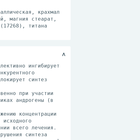
таллическая, крахмал
ый, магния стеарат,
 (17268), титана
елективно ингибирует
онкурентного
Блокирует синтез
твенно при участии
никах андрогены (в
.
ижению концентрации
т исходного
ении всего лечения.
арушения синтеза