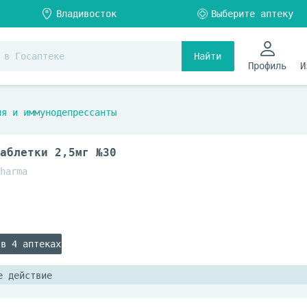
Найти
Профиль
И
ия и иммунодепрессанты
аблетки 2,5мг №30
harma
 в 4 аптеках
е действие