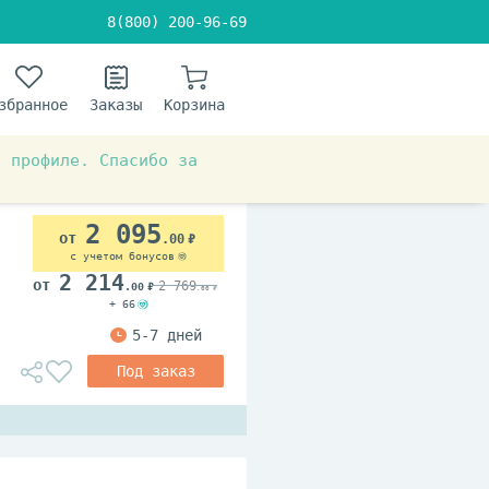
8(800) 200-96-69
збранное
Заказы
Корзина
в профиле. Спасибо за
2 095
.00
с учетом бонусов
2 214
2 769
.00
.00
+ 66