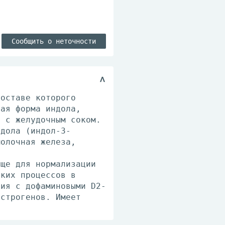
Сообщить о неточности
составе которого
ная форма индола,
а с желудочным соком.
ндола (индол-З-
молочная железа,
ище для нормализации
ских процессов в
вия с дофаминовыми D2-
эстрогенов. Имеет