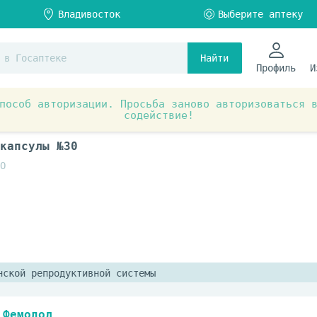
Найти
Профиль
И
пособ авторизации. Просьба заново авторизоваться 
содействие!
капсулы №30
О
нской репродуктивной системы
Фемодол