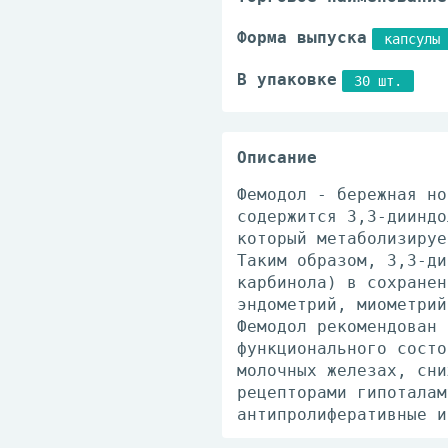
Форма выпуска
капсулы
В упаковке
30 шт.
Описание
Фемодол - бережная но
содержится 3,3-дииндо
который метаболизируе
Таким образом, 3,3-ди
карбинола) в сохранен
эндометрий, миометрий
Фемодол рекомендован 
функционального состо
молочных железах, сни
рецепторами гипоталам
антипролиферативные и