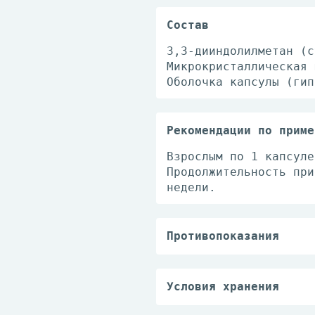
Состав
3,3-дииндолилметан (с
Микрокристаллическая 
Оболочка капсулы (гип
Рекомендации по приме
Взрослым по 1 капсуле
Продолжительность при
недели.
Противопоказания
Индивидуальная непере
Перед применением нео
Условия хранения
Хранить при температ