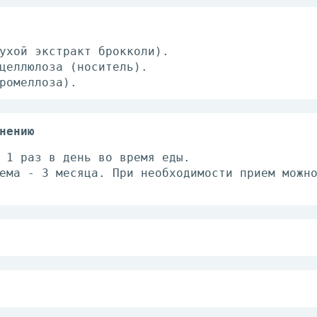
ухой экстракт брокколи).
целлюлоза (носитель).
ромеллоза).
нению
 1 раз в день во время еды.
ема - З месяца. При необходимости прием можн
носимость компонентов продукта, беременность
бходимо проконсультироваться с врачом.
уре от 2℃ до 25℃.