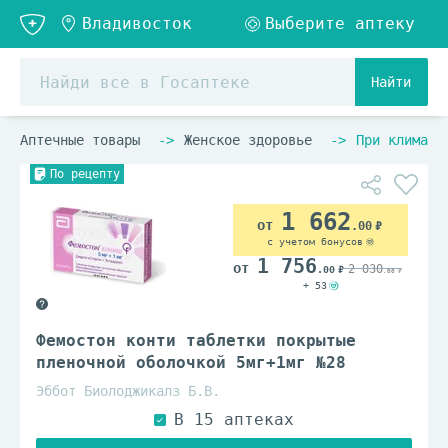
Найти
Аптечные товары
Женское здоровье
При климакс
По рецепту
1 662
.00
с учетом бонусов
1 756
2 030
.00
.00
+ 53
Фемостон конти таблетки покрытые
пленочной оболочкой 5мг+1мг №28
Эббот Биолоджикалз Б.В.