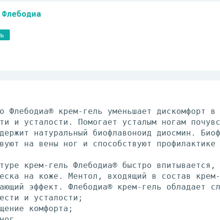
Флебодиа
ь
о Флебодиа® крем-гель уменьшает дискомфорт в
ти и усталости. Помогает усталым ногам почув
держит натуральный биофлавоноид диосмин. Био
вуют на вены ног и способствуют профилактике
туре крем-гель Флебодиа® быстро впитывается,
еска на коже. Ментол, входящий в состав крем
ающий эффект. Флебодиа® крем-гель обладает с
ести и усталости;
щение комфорта;
ног.