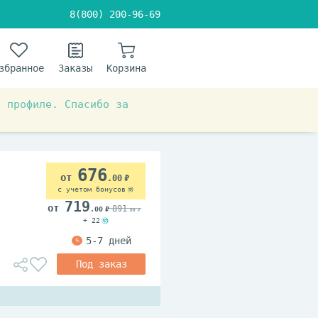
8(800) 200-96-69
збранное
Заказы
Корзина
в профиле. Спасибо за
е средства
676
.00
с учетом бонусов
719
891
.00
.00
+ 22