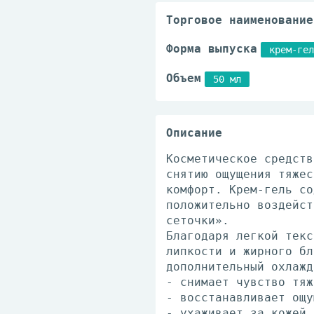
Торговое наименование
Форма выпуска
крем-гел
Объем
50 мл
Описание
Косметическое средств
снятию ощущения тяжес
комфорт. Крем-гель со
положительно воздейст
сеточки».
Благодаря легкой текс
липкости и жирного бл
дополнительный охлажд
- снимает чувство тяж
- восстанавливает ощу
- ухаживает за кожей 