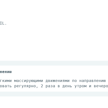
IL.
нению
гкими массирующими движениями по направлению
овать регулярно, 2 раза в день утром и вечер
носимость отдельных компонентов.