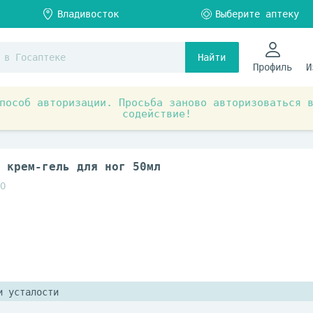
Найти
Профиль
И
пособ авторизации. Просьба заново авторизоваться 
содействие!
ты при заболеваниях органов и систем
Венотонизирующи
 крем-гель для ног 50мл
О
и усталости