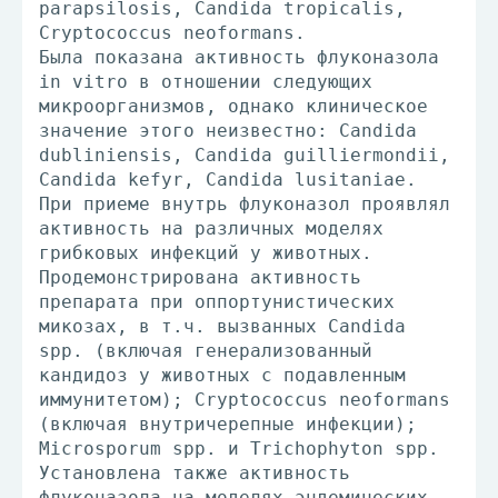
parapsilosis, Candida tropicalis,
Cryptococcus neoformans.
Была показана активность флуконазола
in vitro в отношении следующих
микроорганизмов, однако клиническое
значение этого неизвестно: Candida
dubliniensis, Candida guilliermondii,
Candida kefyr, Candida lusitaniae.
При приеме внутрь флуконазол проявлял
активность на различных моделях
грибковых инфекций у животных.
Продемонстрирована активность
препарата при оппортунистических
микозах, в т.ч. вызванных Candida
spp. (включая генерализованный
кандидоз у животных с подавленным
иммунитетом); Cryptococcus neoformans
(включая внутричерепные инфекции);
Microsporum spp. и Trichophyton spp.
Установлена также активность
флуконазола на моделях эндемических