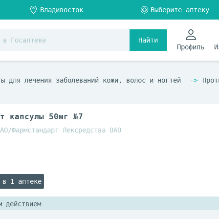
Найти
Профиль
И
ты для лечения заболеваний кожи, волос и ногтей
Прот
т капсулы 50мг №7
АО/Фармстандарт Лексредства ОАО
 в 1 аптеке
м действием