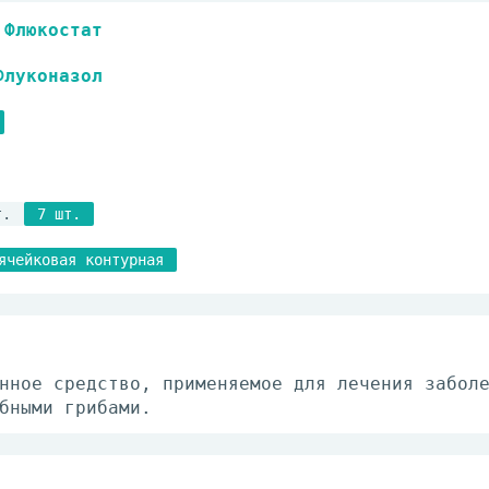
Флюкостат
Флуконазол
т.
7 шт.
ячейковая контурная
нное средство, применяемое для лечения забол
бными грибами.