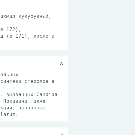
рахмал кукурузный,
(е 172),
ид (е 171), кислота
зольных
 синтеза стеролов в
ч. вызванных Candida
. Показана также
екции, вызванные
ulatum.