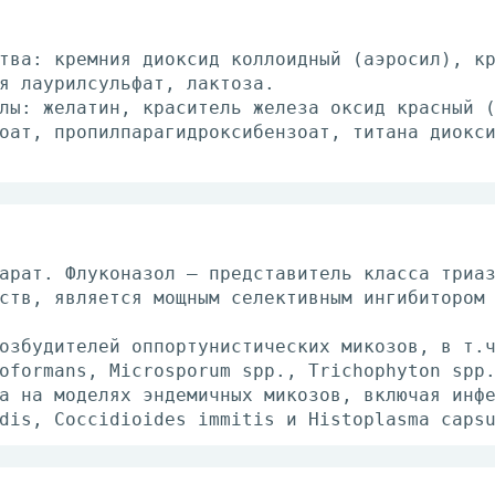
тва: кремния диоксид коллоидный (аэросил), к
я лаурилсульфат, лактоза.
лы: желатин, краситель железа оксид красный 
оат, пропилпарагидроксибензоат, титана диокс
арат. Флуконазол – представитель класса триа
ств, является мощным селективным ингибитором
озбудителей оппортунистических микозов, в т.
oformans, Microsporum spp., Trichophyton spp
а на моделях эндемичных микозов, включая инф
dis, Coccidioides immitis и Histoplasma caps