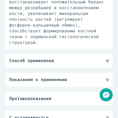
восстанавливает положительный баланс
между резорбцией и восстановлением
кости, увеличивает минеральную
плотность костей (регулирует
фосфорно-кальциевый обмен),
способствует формированию костной
ткани с нормальной гистологической
структурой.
Способ применения
Внутрь.
Препарат следует применять при
обеспечении суточной потребности
Показания к применению
кальция и витамина D.
— лечение остеопороза у женщин в
Оптимальная длительность применения
постменопаузе, в т.ч. для снижения
препарата не установлена.
риска компрессионных переломов
Противопоказания
Необходимость продолжения терапии
позвоночника и переломов шейки бедра;
— стриктуры или ахалазии пищевода и
бисфосфонатами должна оцениваться на
— лечение остеопороза у мужчин с
другие состояния, приводящие к
регулярной основе, особенно после 5
целью предупреждения переломов;
замедлению продвижения пищи по
С осторожностью