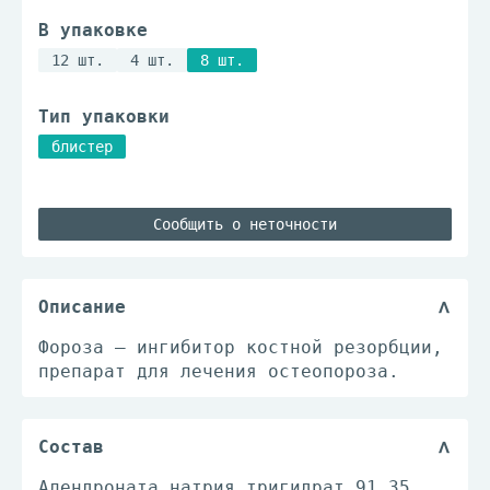
В упаковке
12 шт.
4 шт.
8 шт.
Тип упаковки
блистер
Сообщить о неточности
Описание
Фороза – ингибитор костной резорбции,
препарат для лечения остеопороза.
Состав
Алендроната натрия тригидрат 91.35