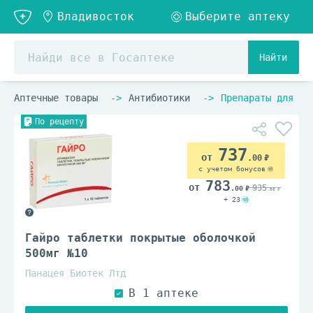
Найти
Аптечные товары
Антибиотики
Препараты для ле
По рецепту
737
.00
с учетом бонусов
783
935
.00
.00
+ 23
Гайро таблетки покрытые оболочкой
500мг №10
Панацея Биотек Лтд