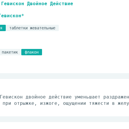
Гевискон Двойное Действие
Гевискон*
я
таблетки жевательные
пакетик
флакон
Гевискон двойное действие уменьшает раздраже
 при отрыжке, изжоге, ощущении тяжести в жел