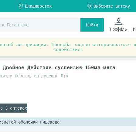
Найти
Профиль
И
пособ авторизации. Просьба заново авторизоваться 
содействие!
ты при заболеваниях органов и систем
Пищеварительная
 Двойное Действие суспензия 150мл мята
кизер Хелскэр интернешнл Лтд
 в 3 аптеках
изистой оболочки пищевода