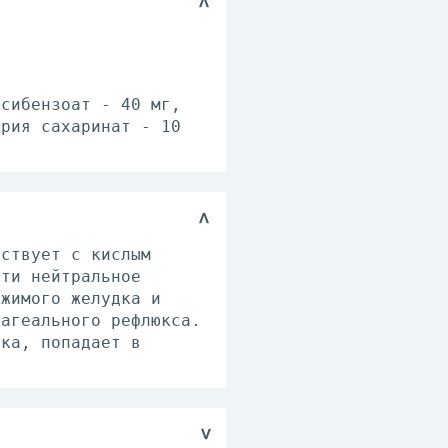
ксибензоат - 40 мг,
трия сахаринат - 10
йствует с кислым
чти нейтральное
ржимого желудка и
фагеального рефлюкса.
дка, попадает в