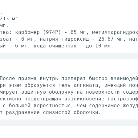
.
213 мг.
мг.
тва: карбомер (974Р) - 65 мг, метилпарагидро
зоат - 6 мг, натрия гидроксид - 26.67 мг, на
ый - 6 мг, вода очищенная - до 10 мл.
После приема внутрь препарат быстро взаимоде
ри этом образуется гель алгината, имеющий по
мирует защитную оболочку на поверхности соде
ективно предотвращая возникновение гастроэзо
 с большей вероятностью, чем содержимое желу
т раздражение слизистой оболочки.