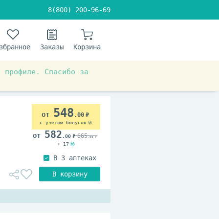
8(800) 200-96-69
збранное
Заказы
Корзина
в профиле. Спасибо за
 система
От изжоги
548
.00
с учетом бонусов
582
665
.00
.00
+ 17