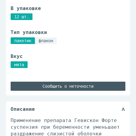
В упаковке
12 шт.
Тип упаковки
пакетик
флакон
Вкус
мята
Сообщить о неточности
Описание
Применение препарата Гевискон Форте
суспензия при беременности уменьшает
раздражение слизистой оболочки