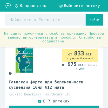
Найти
На сайте изменился способ авторизации. Просьба
Аптечные товары
Препараты при заболеваниях органо
заново авторизоваться в профиле. Спасибо за
содействие!
833
.00
с учетом бонусов
975
1 132
.00
.00
+ 29
Гевискон форте при беременности
суспензия 10мл №12 мята
Reckitt Benckiser Healthcare Ltd