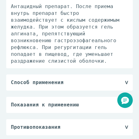
Антацидный препарат. После приема
внутрь препарат быстро
взаимодействует с кислым содержимым
желудка. При этом образуется гель
алгината, препятствующий
возникновению гастроэзофагеального
рефлюкса. При регургитации гель
попадает в пищевод, где уменьшает
раздражение слизистой оболочки.
Способ применения
Препарат принимают внутрь.
Взрослым и детям старше 12 лет
назначают по 5-10 мл суспензии после
Показания к применению
приема пищи и перед сном.
— симптоматическое лечение диспепсии,
Максимальная суточная доза - 40 мл.
связанной с повышенной кислотностью
Для пациентов пожилого возраста
желудочного сока и
Противопоказания
коррекция дозы не требуется.
гастроэзофагеальным рефлюксом
— детский возраст до 6 лет;
При использовании пакетиков перед
(изжога, кислая отрыжка, ощущение