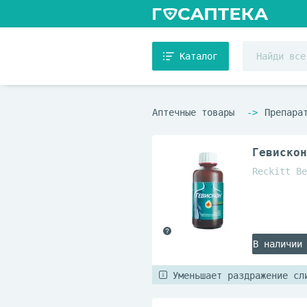
Каталог
Аптечные товары
Препара
Гевискон
Reckitt Be
В наличии
Уменьшает раздражение сл