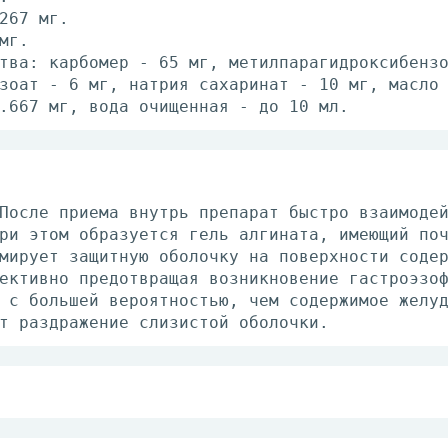
267 мг.
мг.
тва: карбомер - 65 мг, метилпарагидроксибенз
зоат - 6 мг, натрия сахаринат - 10 мг, масло
.667 мг, вода очищенная - до 10 мл.
После приема внутрь препарат быстро взаимоде
ри этом образуется гель алгината, имеющий по
мирует защитную оболочку на поверхности соде
ективно предотвращая возникновение гастроэзо
 с большей вероятностью, чем содержимое желу
т раздражение слизистой оболочки.
утрь.
ше 12 лет назначают по 10-20 мл суспензии по