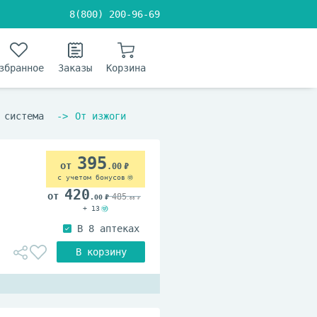
8(800) 200-96-69
збранное
Заказы
Корзина
 система
От изжоги
395
.00
с учетом бонусов
420
485
.00
.00
+ 13