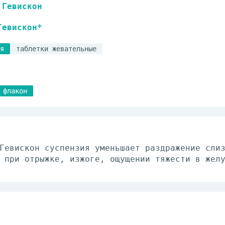
Гевискон
Гевискон*
я
таблетки жевательные
флакон
Гевискон суспензия уменьшает раздражение сли
 при отрыжке, изжоге, ощущении тяжести в жел
.