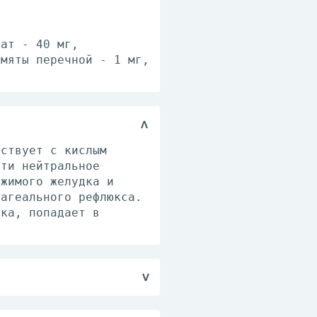
оат - 40 мг,
 мяты перечной - 1 мг,
йствует с кислым
чти нейтральное
ржимого желудка и
фагеального рефлюкса.
дка, попадает в
сле приема пищи и