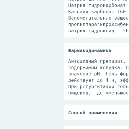
Натрия гидрокарбонат 
Кальция карбонат 160 
Вспомогательные вещес
пропилпарагидроксибен
натрия гидроксид - 26
Фармакодинамика
Антацидный препарат. 
содержимым желудка. П
значение рН. Гель фор
действует до 4 ч, эфф
При регургитации гель
пищевод, где уменьшае
Способ применения
Препарат применяют вн
Взрослым и детям стар