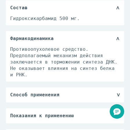
Состав
Гидроксикарбамид 500 мг.
Фармакодинамика
Противоопухолевое средство.
Предполагаемый механизм действия
заключается в торможении синтеза ДНК.
Не оказывает влияния на синтез белка
и РНК.
Способ применения
Внутрь, до еды. Лечение обычно
проводится периодическими курсами. По
80 мг/кг однократно раз в 3 дня или
Показания к применению
ежедневно по 20–30 мг/кг однократно
Хронический миелолейкоз, меланома,
(дозы приведены в расчете на
рак яичников, рак шейки матки,