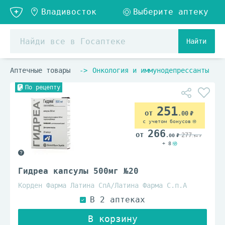
Найти
Аптечные товары
Онкология и иммунодепрессанты
По рецепту
251
.00
с учетом бонусов
266
277
.00
.94
+ 8
Гидреа капсулы 500мг №20
Корден Фарма Латина СпА/Латина Фарма С.п.А