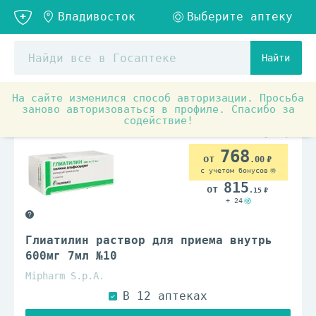
Найти
На сайте изменился способ авторизации. Просьба
Аптечные товары
Препараты при заболеваниях органо
заново авторизоваться в профиле. Спасибо за
содействие!
По рецепту
768
.00
с учетом бонусов
815
.15
+ 24
Глиатилин раствор для приема внутрь
600мг 7мл №10
Mipharm S.p.A.