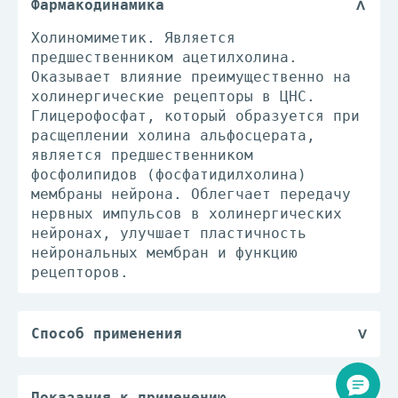
Фармакодинамика
Холиномиметик. Является
предшественником ацетилхолина.
Оказывает влияние преимущественно на
холинергические рецепторы в ЦНС.
Глицерофосфат, который образуется при
расщеплении холина альфосцерата,
является предшественником
фосфолипидов (фосфатидилхолина)
мембраны нейрона. Облегчает передачу
нервных импульсов в холинергических
нейронах, улучшает пластичность
нейрональных мембран и функцию
рецепторов.
Способ применения
Внутрь: по 400 мг 3 раза/сут, курс
лечения 3-6 мес. В/м или в/в: 1 г/
сут.
Показания к применению