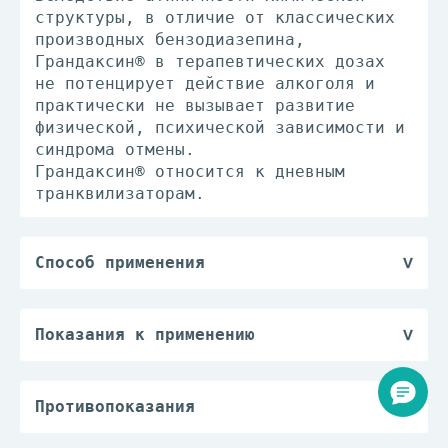
структуры, в отличие от классических
производных бензодиазепина,
Грандаксин® в терапевтических дозах
не потенцирует действие алкоголя и
практически не вызывает развитие
физической, психической зависимости и
синдрома отмены.
Грандаксин® относится к дневным
транквилизаторам.
Способ применения
Устанавливают индивидуально с учетом
состояния больного, клинической формы
заболевания и индивидуальной
Показания к применению
чувствительности к препарату.
— неврозы и неврозоподобные состояния
Взрослым назначают по 50-100 мг (1-2
(состояния, сопровождающиеся
таб.) 1-3 раза/сут. При нерегулярном
эмоциональным напряжением,
Противопоказания
применении можно принять 1-2 таб.
вегетативными расстройствами,
— состояния, сопровождающиеся
Максимальная суточная доза - 300 мг.
умеренно выраженной тревогой,