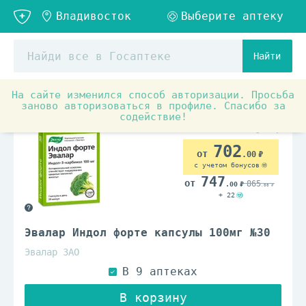
Найти
На сайте изменился способ авторизации. Просьба
Аптечные товары
Женское здоровье
Мастопатия
заново авторизоваться в профиле. Спасибо за
содействие!
702
.00
с учетом бонусов
747
865
.00
.00
+ 22
Эвалар Индол форте капсулы 100мг №30
Эвалар ЗАО