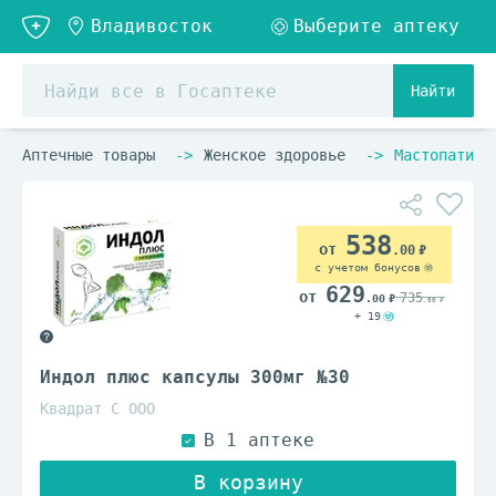
Найти
Аптечные товары
Женское здоровье
Мастопатия
538
.00
с учетом бонусов
629
735
.00
.00
+ 19
Индол плюс капсулы 300мг №30
Квадрат С ООО