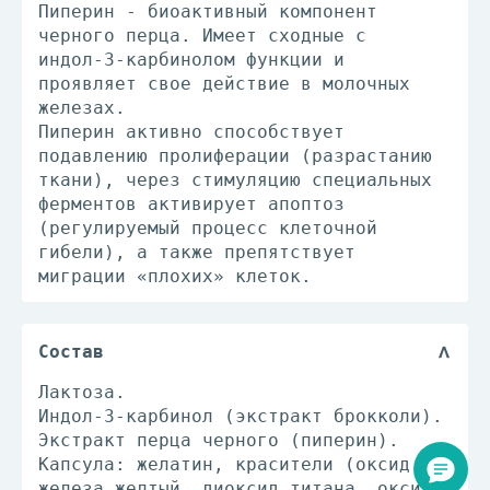
Пиперин - биоактивный компонент
черного перца. Имеет сходные с
индол-3-карбинолом функции и
проявляет свое действие в молочных
железах.
Пиперин активно способствует
подавлению пролиферации (разрастанию
ткани), через стимуляцию специальных
ферментов активирует апоптоз
(регулируемый процесс клеточной
гибели), а также препятствует
миграции «плохих» клеток.
Состав
Лактоза.
Индол-3-карбинол (экстракт брокколи).
Экстракт перца черного (пиперин).
Капсула: желатин, красители (оксид
железа желтый, диоксид титана, оксид