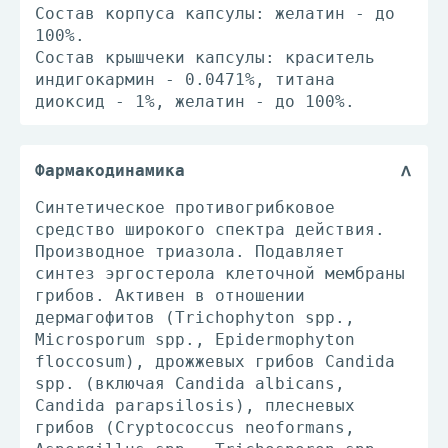
Состав корпуса капсулы: желатин - до
100%.
Состав крышчеки капсулы: краситель
индигокармин - 0.0471%, титана
диоксид - 1%, желатин - до 100%.
Фармакодинамика
Синтетическое противогрибковое
средство широкого спектра действия.
Производное триазола. Подавляет
синтез эргостерола клеточной мембраны
грибов. Активен в отношении
дермагофитов (Trichophyton spp.,
Microsporum spp., Epidermophyton
floccosum), дрожжевых грибов Candida
spp. (включая Candida albicans,
Candida parapsilosis), плесневых
грибов (Cryptococcus neoformans,