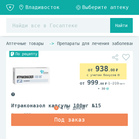
Найти
Аптечные товары
Препараты для лечения заболеваний
По рецепту
938
.00
с учетом бонусов
999
1 219
.00
.00
+ 30
Итраконазол капсулы 100мг №15
Озон ООО