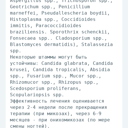
Aspergillus spp., Trichosporon spp.,
Geotrichum spp., Penicillium
marneffei, Pseudallescheria boydii,
Histoplasma spp., Coccidioides
immitis, Paracoccidioides
braziliensis. Sporothrix schenckii,
Fonsecaea spp.. Cladosporium spp.,
Blastomyces dermatidis), Stalassezia
spp.
Некоторые штаммы могут быть
устойчивы: Candida glabrata, Candida
krusei, Candida tropicalis, Absidia
spp., Fusarium spp., Mucor spp.,
Rhizomucor spp., Rhizopus spp.,
Scedosporium proliferans,
Scopulariopsis spp.
Эффективность лечения оценивается
через 2-4 недели после прекращения
терапии (при микозах), через 6-9
месяцев - при онихомикозах (по мере
смены ногтей).