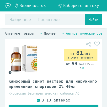
Найти
Аптечные товары
Прочее
Антисептические средс
81
.00
с учетом бонусов
99
125
.00
.00
+ 3
Камфорный спирт раствор для наружного
применения спиртовой 2% 40мл
Кировская фармацевтическая фабрика АО