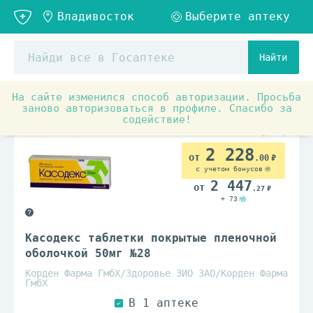
Найти
На сайте изменился способ авторизации. Просьба
Аптечные товары
Онкология и иммунодепрессанты
заново авторизоваться в профиле. Спасибо за
содействие!
По рецепту
2 228
.00
с учетом бонусов
2 447
.27
+ 73
Касодекс таблетки покрытые пленочной
оболочкой 50мг №28
Корден Фарма ГмбХ/Здоровье ЗИО ЗАО/Корден Фарма
ГмбХ