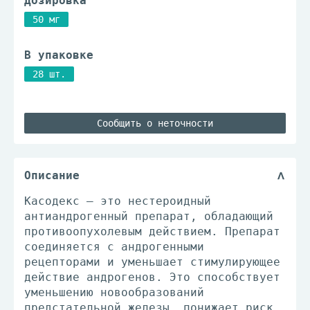
Дозировка
50 мг
В упаковке
28 шт.
Сообщить о неточности
Описание
Касодекс — это нестероидный
антиандрогенный препарат, обладающий
противоопухолевым действием. Препарат
соединяется с андрогенными
рецепторами и уменьшает стимулирующее
действие андрогенов. Это способствует
уменьшению новообразований
предстательной железы, понижает риск