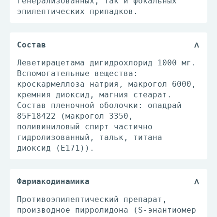
генерализованных, так и фокальных
эпилептических припадков.
Состав
Леветирацетама дигидрохлорид 1000 мг.
Вспомогательные вещества:
кроскармеллоза натрия, макрогол 6000,
кремния диоксид, магния стеарат.
Состав пленочной оболочки: опадрай
85F18422 (макрогол 3350,
поливиниловый спирт частично
гидролизованный, тальк, титана
диоксид (Е171)).
Фармакодинамика
Противоэпилептический препарат,
производное пирролидона (S-энантиомер