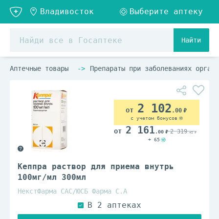
Найти
Аптечные товары
Препараты при заболеваниях органо
2 102
.00
с учетом бонусов
2 161
2 319
.00
.42
+ 65
Кеппра раствор для приема внутрь
100мг/мл 300мл
НекстФарма САС/ЮСБ Фарма С.А