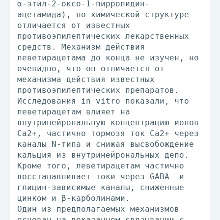
α-этил-2-оксо-1-пирролидин-
ацетамида), по химической структуре
отличается от известных
противоэпилептических лекарственных
средств. Механизм действия
леветирацетама до конца не изучен, но
очевидно, что он отличается от
механизма действия известных
противоэпилептических препаратов.
Исследования in vitro показали, что
леветирацетам влияет на
внутринейрональную концентрацию ионов
Са2+, частично тормозя ток Са2+ через
каналы N-типа и снижая высвобождение
кальция из внутринейрональных депо.
Кроме того, леветирацетам частично
восстанавливает токи через GABA- и
глицин-зависимые каналы, сниженные
цинком и β-карболинами.
Один из предполагаемых механизмов
основан на доказанном связывании с