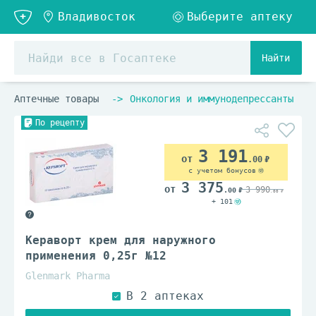
Найти
Аптечные товары
Онкология и иммунодепрессанты
По рецепту
3 191
.00
с учетом бонусов
3 375
3 990
.00
.00
+ 101
Кераворт крем для наружного
применения 0,25г №12
Glenmark Pharma