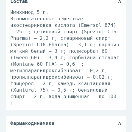
Состав
Имихимод 5 г.
Вспомогательные вещества:
изостеариновая кислота (Emersol 874)
— 25 г; цетиловый спирт (Speziol С16
Pharma) — 2,2 г; стеариновый спирт
(Speziol С18 Pharma) — 3,1 г; парафин
мягкий белый — 3 г; полисорбат 60
(Tween 60) — 3,4 г; сорбитана стеарат
(Montane 60 PHA) — 0,6 г;
метилпарагидроксибензоат — 0,2 г;
пропилпарагидроксибензоат — 0,02 г;
глицерол — 2 г; камедь ксантановая
(Xantural 75) — 0,5 г; бензиловый
спирт — 2 г; вода очищенная — до 100
г
Фармакодинамика