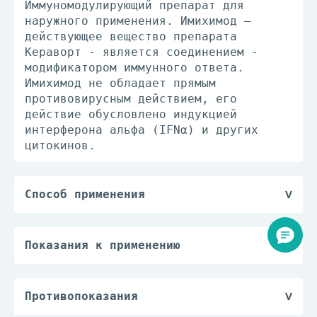
Иммуномодулирующий препарат для
наружного применения. Имихимод —
действующее вещество препарата
Кераворт - является соединением -
модификатором иммунного ответа.
Имихимод не обладает прямым
противовирусным действием, его
действие обусловлено индукцией
интерферона альфа (IFNα) и других
цитокинов.
Способ применения
Крем наносят наружно тонким слоем на
предварительно очищенную поверхность
пораженных участков кожи и аккуратно
Показания к применению
втирают, до полного впитывания. Крем
— лечение наружных остроконечных
следует наносить только на пораженную
кондилом в месте локализации на
область, избегая попадания на
наружных половых органах или в
Противопоказания
внутренние поверхности. Крем Кераворт
перианальной области у взрослых.
— гиперчувствительность к имихимоду