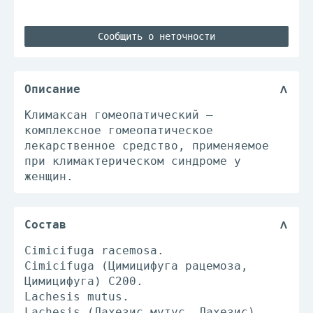
Сообщить о неточности
Описание
Климаксан гомеопатический –
комплексное гомеопатическое
лекарственное средство, применяемое
при климактерическом синдроме у
женщин.
Состав
Сimicifuga racemosa.
Cimicifuga (Цимицифуга рацемоза,
Цимицифуга) С200.
Lachesis mutus.
Lachesis (Лахезис мутус, Лахезис)