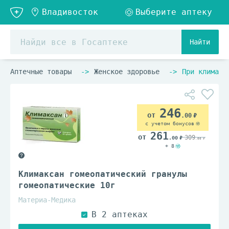
Найти
Аптечные товары
Женское здоровье
При климакс
246
.00
с учетом бонусов
261
309
.00
.00
+ 8
Климаксан гомеопатический гранулы
гомеопатические 10г
Материа-Медика