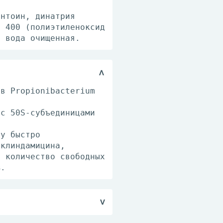
антоин, динатрия
л 400 (полиэтиленоксид
, вода очищенная.
ов Propionibacterium
 с 50S-субъединицами
жу быстро
 клиндамицина,
у количество свободных
%.
ую часть