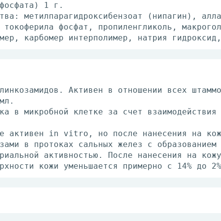
фосфата) 1 г.
тва: метилпарагидроксибензоат (нипагин), алл
 токоферила фосфат, пропиленгликоль, макрого
мер, карбомер интерполимер, натрия гидроксид
линкозамидов. Активен в отношении всех штамм
мл.
ка в микробной клетке за счет взаимодействия
е активен in vitro, но после нанесения на ко
зами в протоках сальных желез с образованием
риальной активностью. После нанесения на кож
рхности кожи уменьшается примерно с 14% до 2
ружно. Гель наносят тонким слоем на пораженн