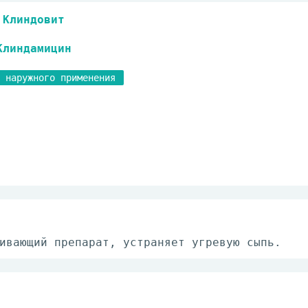
Клиндовит
Клиндамицин
 наружного применения
ивающий препарат, устраняет угревую сыпь.