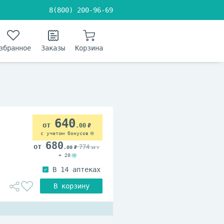
8(800) 200-96-69
збранное
Заказы
Корзина
640
.00
с учетом бонусов
680
774
.00
.00
+ 20