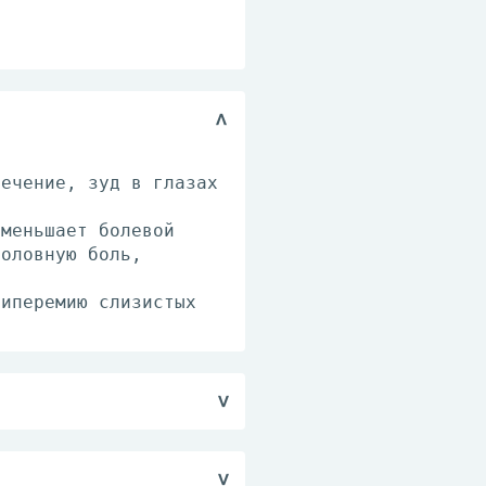
течение, зуд в глазах
уменьшает болевой
головную боль,
гиперемию слизистых
ие 3-5 дней.
е более 3 дней; в