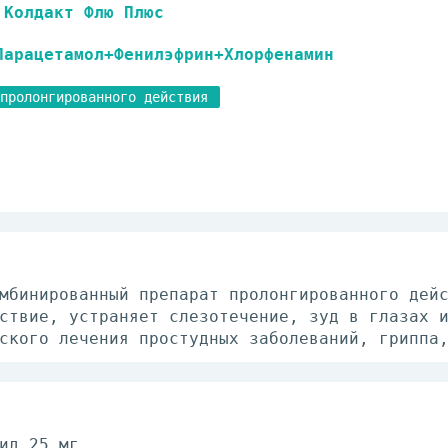
Колдакт Флю Плюс
Парацетамол+Фенилэфрин+Хлорфенамин
пролонгированного действия
мбинированный препарат пролонгированного дей
ствие, устраняет слезотечение, зуд в глазах 
ского лечения простудных заболеваний, гриппа
ид 25 мг.