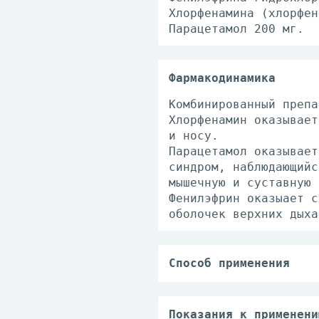
Хлорфенамина (хлорфен
Парацетамол 200 мг.
Фармакодинамика
Комбинированный препа
Хлорфенамин оказывает
и носу.
Парацетамол оказывает
синдром, наблюдающийс
мышечную и суставную 
Фенилэфрин оказыает с
оболочек верхних дыха
Способ применения
Взрослым и детям стар
Продолжительность при
качестве обезболивающ
Показания к применени