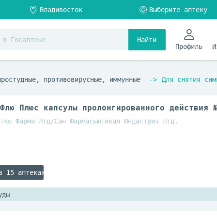
Найти
Профиль
И
простудные, противовирусные, иммунные
Для снятия сим
Флю Плюс капсулы пролонгированного действия 
тко Фарма Лтд/Сан Фармасьютикал Индастриз Лтд.
в 15 аптеках
уды