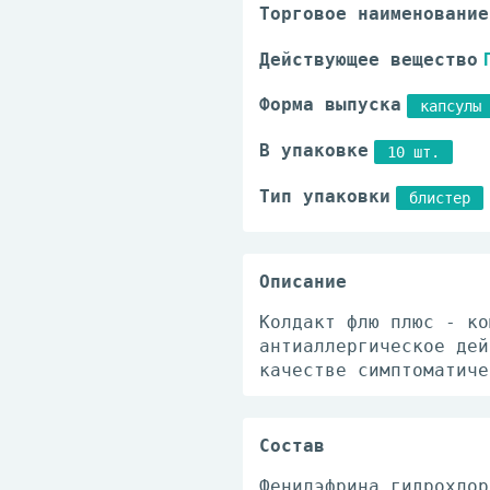
Торговое наименование
Действующее вещество
Форма выпуска
капсулы 
В упаковке
10 шт.
Тип упаковки
блистер
Описание
Колдакт флю плюс - ко
антиаллергическое дей
качестве симптоматиче
Состав
Фенилэфрина гидрохлор