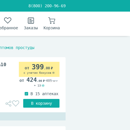
8(800) 200-96-69
збранное
Заказы
Корзина
птомов простуды
№10
399
.00
с учетом бонусов
424
485
.00
.00
+ 13