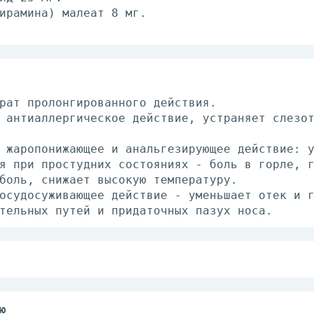
ирамина) малеат 8 мг.
рат пролонгированного действия.
 антиаллергическое действие, устраняет слезо
 жаропонижающее и анальгезирующее действие: 
я при простудних состояниях - боль в горле, 
боль, снижает высокую температуру.
осудосуживающее действие - уменьшает отек и 
тельных путей и придаточных пазух носа.
ше 12 лет - по 1 капсуле каждые 12 ч в течен
мема в качестве жаропонижающего средства - н
его - не более 5 дней.
ю