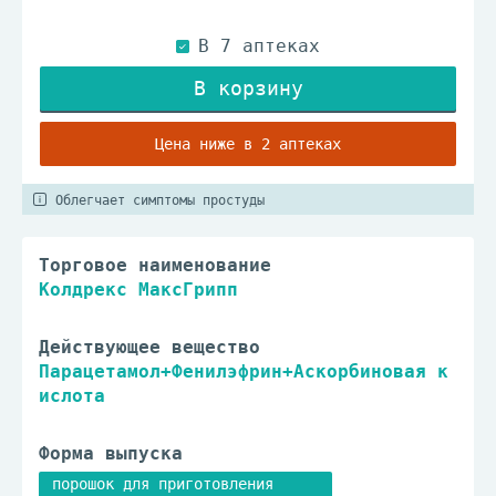
В наличии в 7 аптеках
Цена ниже в 2 аптеках
Облегчает симптомы простуды
Торговое наименование
Колдрекс МаксГрипп
Действующее вещество
Парацетамол+Фенилэфрин+Аскорбиновая к
ислота
Форма выпуска
порошок для приготовления