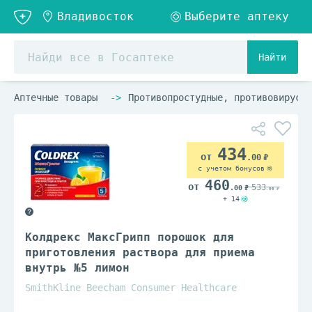
Найти
Аптечные товары
Противопростудные, противовирусны
434
.00
с учетом бонусов
460
533
.00
.00
+ 14
Колдрекс МаксГрипп порошок для
приготовления раствора для приема
внутрь №5 лимон
SmithKline Beecham Consumer Healthcare