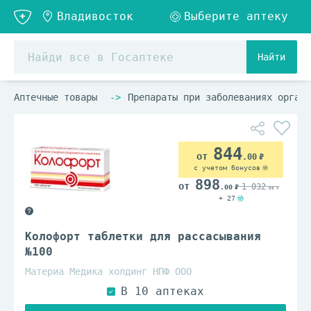
Найти
Аптечные товары
Препараты при заболеваниях органо
844
.00
с учетом бонусов
898
1 032
.00
.00
+ 27
Колофорт таблетки для рассасывания
№100
Материа Медика холдинг НПФ ООО