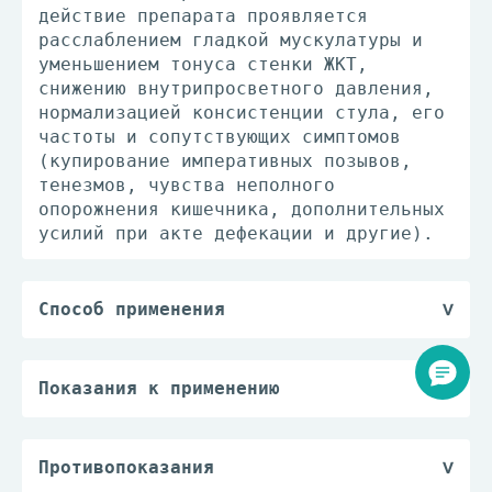
действие препарата проявляется
расслаблением гладкой мускулатуры и
уменьшением тонуса стенки ЖКТ,
снижению внутрипросветного давления,
нормализацией консистенции стула, его
частоты и сопутствующих симптомов
(купирование императивных позывов,
тенезмов, чувства неполного
опорожнения кишечника, дополнительных
усилий при акте дефекации и другие).
Способ применения
Препарат принимают внутрь, 2 раза/
сут. На один прием - 1 или 2 таблетки
(держать во рту до полного
Показания к применению
растворения - не во время приема
— синдром раздраженного кишечника;
пищи).
— функциональные нарушения ЖКТ.
Курс лечения составляет 1-3 месяца;
Противопоказания
при необходимости курс лечения можно
Повышенная индивидуальная