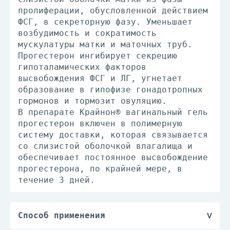
пролиферации, обусловленной действием
ФСГ, в секреторную фазу. Уменьшает
возбудимость и сократимость
мускулатуры матки и маточных труб.
Прогестерон ингибирует секрецию
гипоталамических факторов
высвобождения ФСГ и ЛГ, угнетает
образование в гипофизе гонадотропных
гормонов и тормозит овуляцию.
В препарате Крайнон® вагинальный гель
прогестерон включен в полимерную
систему доставки, которая связывается
со слизистой оболочкой влагалища и
обеспечивает постоянное высвобождение
прогестерона, по крайней мере, в
течение 3 дней.
Способ применения
Поддержание лютеиновой фазы в