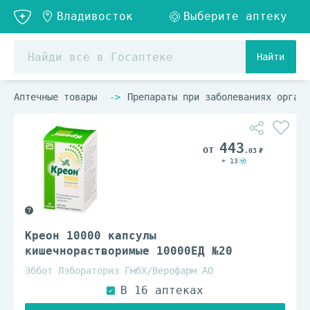
Найти
Аптечные товары
Препараты при заболеваниях органо
443
.03
+ 13
Креон 10000 капсулы
кишечнорастворимые 10000ЕД №20
Эббот Лэбораториз ГмбХ/Верофарм АО