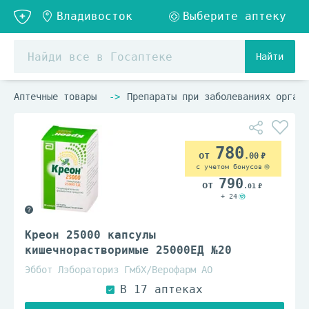
Найти
Аптечные товары
Препараты при заболеваниях органо
780
.00
с учетом бонусов
790
.01
+ 24
Креон 25000 капсулы
кишечнорастворимые 25000ЕД №20
Эббот Лэбораториз ГмбХ/Верофарм АО