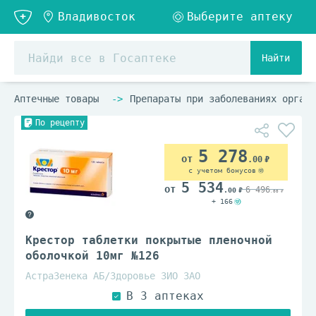
Найти
Аптечные товары
Препараты при заболеваниях органо
По рецепту
5 278
.00
с учетом бонусов
5 534
6 496
.00
.00
+ 166
Крестор таблетки покрытые пленочной
оболочкой 10мг №126
АстраЗенека АБ/Здоровье ЗИО ЗАО